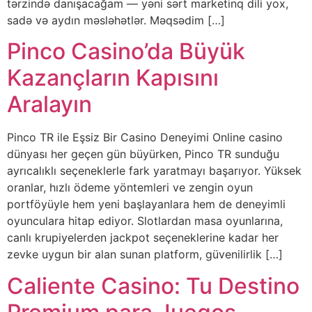
tərzində danışacağam — yəni sərt marketinq dili yox,
sadə və aydın məsləhətlər. Məqsədim […]
Pinco Casino’da Büyük
Kazançların Kapısını
Aralayın
Pinco TR ile Eşsiz Bir Casino Deneyimi Online casino
dünyası her geçen gün büyürken, Pinco TR sunduğu
ayrıcalıklı seçeneklerle fark yaratmayı başarıyor. Yüksek
oranlar, hızlı ödeme yöntemleri ve zengin oyun
portföyüyle hem yeni başlayanlara hem de deneyimli
oyunculara hitap ediyor. Slotlardan masa oyunlarına,
canlı krupiyelerden jackpot seçeneklerine kadar her
zevke uygun bir alan sunan platform, güvenilirlik […]
Caliente Casino: Tu Destino