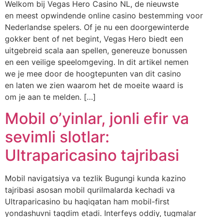
Welkom bij Vegas Hero Casino NL, de nieuwste
en meest opwindende online casino bestemming voor
Nederlandse spelers. Of je nu een doorgewinterde
gokker bent of net begint, Vegas Hero biedt een
uitgebreid scala aan spellen, genereuze bonussen
en een veilige speelomgeving. In dit artikel nemen
we je mee door de hoogtepunten van dit casino
en laten we zien waarom het de moeite waard is
om je aan te melden. […]
Mobil o’yinlar, jonli efir va
sevimli slotlar:
Ultraparicasino tajribasi
Mobil navigatsiya va tezlik Bugungi kunda kazino
tajribasi asosan mobil qurilmalarda kechadi va
Ultraparicasino bu haqiqatan ham mobil-first
yondashuvni taqdim etadi. Interfeys oddiy, tugmalar