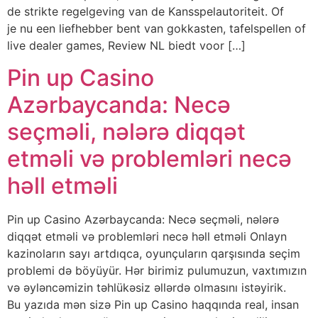
de strikte regelgeving van de Kansspelautoriteit. Of
je nu een liefhebber bent van gokkasten, tafelspellen of
live dealer games, Review NL biedt voor […]
Pin up Casino
Azərbaycanda: Necə
seçməli, nələrə diqqət
etməli və problemləri necə
həll etməli
Pin up Casino Azərbaycanda: Necə seçməli, nələrə
diqqət etməli və problemləri necə həll etməli Onlayn
kazinoların sayı artdıqca, oyunçuların qarşısında seçim
problemi də böyüyür. Hər birimiz pulumuzun, vaxtımızın
və əyləncəmizin təhlükəsiz əllərdə olmasını istəyirik.
Bu yazıda mən sizə Pin up Casino haqqında real, insan