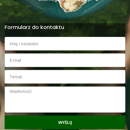
Formularz do kontaktu
WYŚLIJ