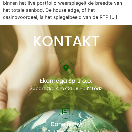
binnen het live portfolio weerspiegelt de breedte van
het totale aanbod. De house edge, of het
casinovoordeel, is het spiegelbeeld van de RTP […]
KONTAKT
Ekomega Sp. z o.o.
Żubardzka 4 lok 36, 91-032 Łódź
Dane firmy
NIP: 726-000-42-92