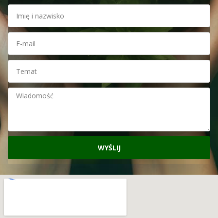
WYŚLIJ
Alternative: