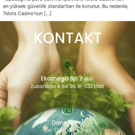
en yüksek güvenlik standartları ile korunur. Bu nedenle,
7slots Casino’nun […]
KONTAKT
Ekomega Sp. z o.o.
Żubardzka 4 lok 36, 91-032 Łódź
Dane firmy
NIP: 726-000-42-92