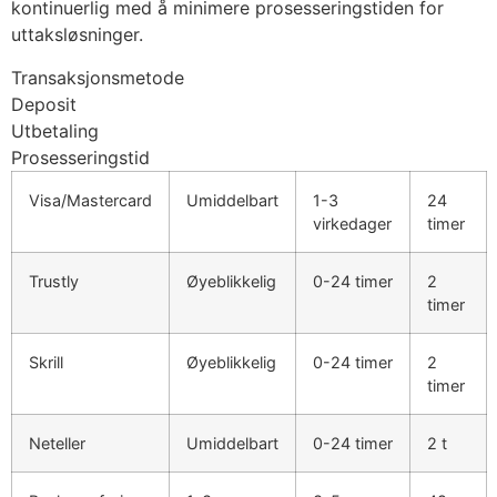
kontinuerlig med å minimere prosesseringstiden for
uttaksløsninger.
Transaksjonsmetode
Deposit
Utbetaling
Prosesseringstid
Visa/Mastercard
Umiddelbart
1-3
24
virkedager
timer
Trustly
Øyeblikkelig
0-24 timer
2
timer
Skrill
Øyeblikkelig
0-24 timer
2
timer
Neteller
Umiddelbart
0-24 timer
2 t