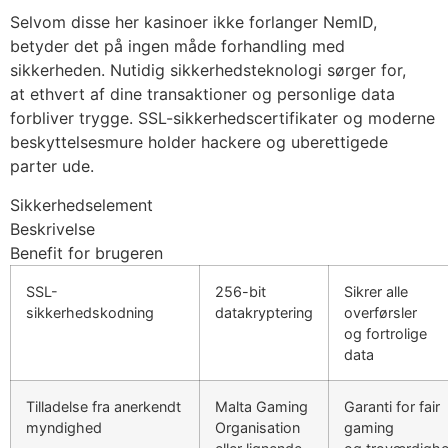
Selvom disse her kasinoer ikke forlanger NemID,
betyder det på ingen måde forhandling med
sikkerheden. Nutidig sikkerhedsteknologi sørger for,
at ethvert af dine transaktioner og personlige data
forbliver trygge. SSL-sikkerhedscertifikater og moderne
beskyttelsesmure holder hackere og uberettigede
parter ude.
Sikkerhedselement
Beskrivelse
Benefit for brugeren
SSL-
256-bit
Sikrer alle
sikkerhedskodning
datakryptering
overførsler
og fortrolige
data
Tilladelse fra anerkendt
Malta Gaming
Garanti for fair
myndighed
Organisation
gaming