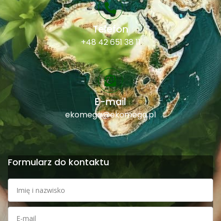
Telefon
+48 42 651 38 11
E-mail
ekomega@ekomega.pl
Formularz do kontaktu