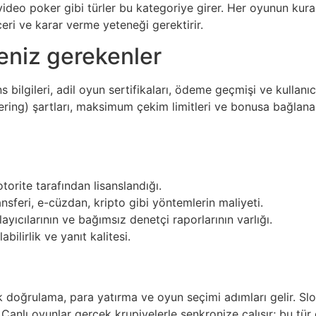
ideo poker gibi türler bu kategoriye girer. Her oyunun kurallar
eri ve karar verme yeteneği gerektirir.
niz gerekenler
s bilgileri, adil oyun sertifikaları, ödeme geçmişi ve kullanı
ing) şartları, maksimum çekim limitleri ve bonusa bağlanan 
orite tarafından lisanslandığı.
sferi, e-cüzdan, kripto gibi yöntemlerin maliyeti.
yıcılarının ve bağımsız denetçi raporlarının varlığı.
bilirlik ve yanıt kalitesi.
k doğrulama, para yatırma ve oyun seçimi adımları gelir. Slo
. Canlı oyunlar gerçek krupiyelerle senkronize çalışır; bu tü