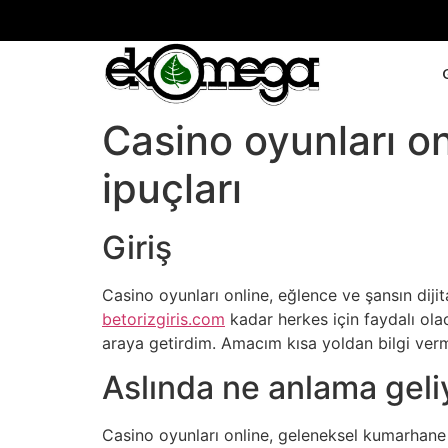
Casino oyunları o
ipuçları
Giriş
Casino oyunları online, eğlence ve şansın dij
betorizgiris.com
kadar herkes için faydalı olac
araya getirdim. Amacım kısa yoldan bilgi verm
Aslında ne anlama geli
Casino oyunları online, geleneksel kumarhane o