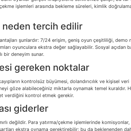
 çekme işlemleri arasında bekleme süreleri, kimlik doğrulama
 neden tercih edilir
ntajları şunlardır: 7/24 erişim, geniş oyun çeşitliliği, dem
ları oyunculara ekstra değer sağlayabilir. Sosyal açıdan ba
ı bir deneyim sunar.
mesi gereken noktalar
kayıpların kontrolsüz büyümesi, dolandırıcılık ve kişisel veri
yi göze alabileceğiniz miktarla oynamak temel kuraldır. H
t verdiğini kontrol etmek gerekir.
ası giderler
nırlı değildir. Para yatırma/çekme işlemlerinde komisyonla
 şartları ekstra oynama gerektirebilir; bu da beklenenden da