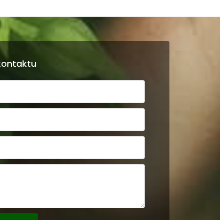
kontaktu