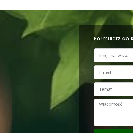
Formularz do 