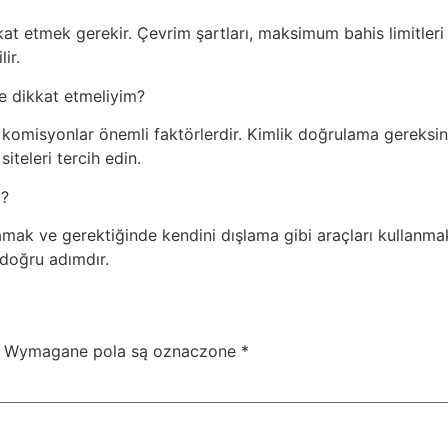
kat etmek gerekir. Çevrim şartları, maksimum bahis limitleri
ir.
e dikkat etmeliyim?
komisyonlar önemli faktörlerdir. Kimlik doğrulama gereksinim
iteleri tercih edin.
m?
amak ve gerektiğinde kendini dışlama gibi araçları kullanmak
doğru adımdır.
Wymagane pola są oznaczone
*