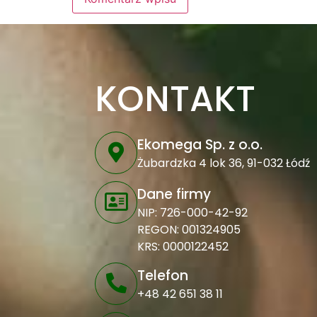
Alternative:
KONTAKT
Ekomega Sp. z o.o.
Żubardzka 4 lok 36, 91-032 Łódź
Dane firmy
NIP: 726-000-42-92
REGON: 001324905
KRS: 0000122452
Telefon
+48 42 651 38 11