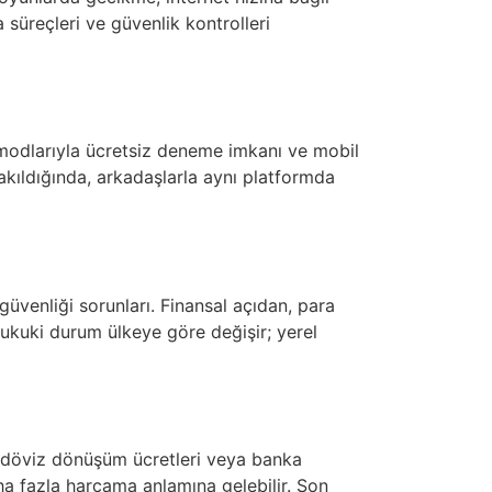
 süreçleri ve güvenlik kontrolleri
o modlarıyla ücretsiz deneme imkanı ve mobil
kıldığında, arkadaşlarla aynı platformda
 güvenliği sorunları. Finansal açıdan, para
ukuki durum ülkeye göre değişir; yerel
r, döviz dönüşüm ücretleri veya banka
ha fazla harcama anlamına gelebilir. Son