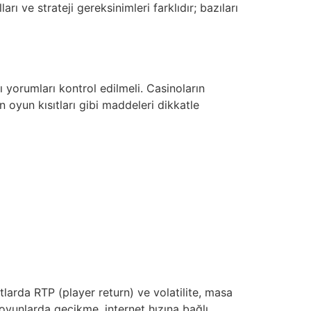
ı ve strateji gereksinimleri farklıdır; bazıları
cı yorumları kontrol edilmeli. Casinoların
oyun kısıtları gibi maddeleri dikkatle
tlarda RTP (player return) ve volatilite, masa
r oyunlarda gecikme, internet hızına bağlı