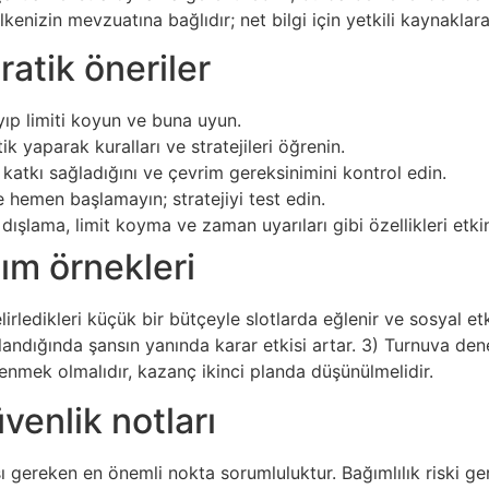
lkenizin mevzuatına bağlıdır; net bilgi için yetkili kaynaklar
ratik öneriler
yıp limiti koyun ve buna uyun.
k yaparak kuralları ve stratejileri öğrenin.
katkı sağladığını ve çevrim gereksinimini kontrol edin.
e hemen başlamayın; stratejiyi test edin.
dışlama, limit koyma ve zaman uyarıları gibi özellikleri etkin
ım örnekleri
rledikleri küçük bir bütçeyle slotlarda eğlenir ve sosyal etkin
ulandığında şansın yanında karar etkisi artar. 3) Turnuva den
lenmek olmalıdır, kazanç ikinci planda düşünülmelidir.
venlik notları
gereken en önemli nokta sorumluluktur. Bağımlılık riski ger