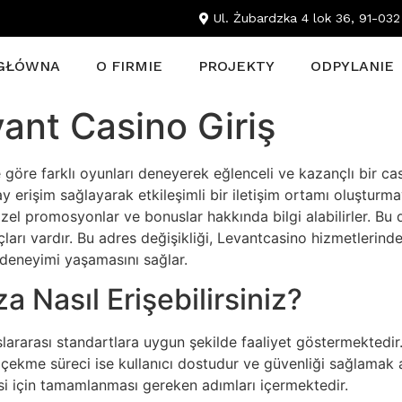
Ul. Żubardzka 4 lok 36, 91-03
GŁÓWNA
O FIRMIE
PROJEKTY
ODPYLANIE
ant Casino Giriş ️
ne göre farklı oyunları deneyerek eğlenceli ve kazançlı bir c
ay erişim sağlayarak etkileşimli bir iletişim ortamı oluşturma
l promosyonlar ve bonuslar hakkında bilgi alabilirler. Bu d
açları vardır. Bu adres değişikliği, Levantcasino hizmetlerind
un deneyimi yaşamasını sağlar.
 Nasıl Erişebilirsiniz?
uslararası standartlara uygun şekilde faaliyet göstermektedi
ekme süreci ise kullanıcı dostudur ve güvenliği sağlamak a
esi için tamamlanması gereken adımları içermektedir.