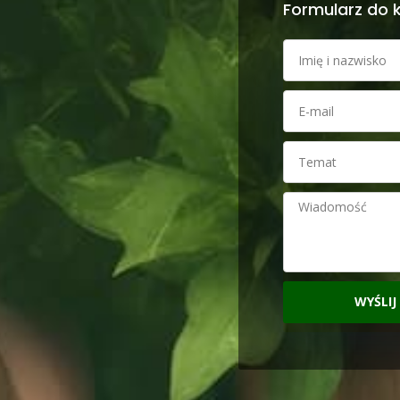
Formularz do 
WYŚLIJ
Alternative: