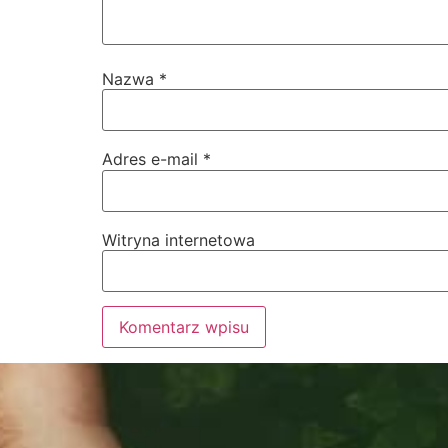
Nazwa
*
Adres e-mail
*
Witryna internetowa
Alternative: