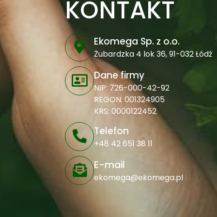
KONTAKT
Ekomega Sp. z o.o.
Żubardzka 4 lok 36, 91-032 Łódź
Dane firmy
NIP: 726-000-42-92
REGON: 001324905
KRS: 0000122452
Telefon
+48 42 651 38 11
E-mail
ekomega@ekomega.pl