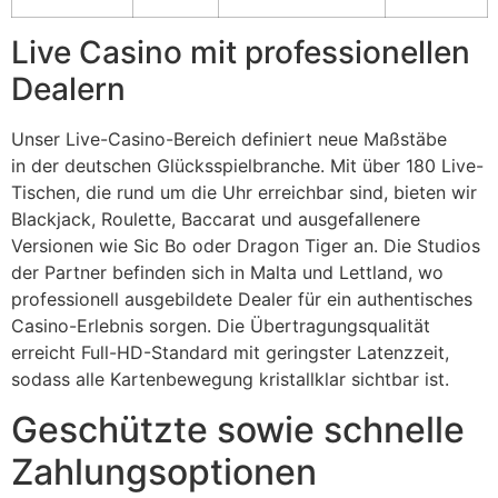
Live Casino mit professionellen
Dealern
Unser Live-Casino-Bereich definiert neue Maßstäbe
in der deutschen Glücksspielbranche. Mit über 180 Live-
Tischen, die rund um die Uhr erreichbar sind, bieten wir
Blackjack, Roulette, Baccarat und ausgefallenere
Versionen wie Sic Bo oder Dragon Tiger an. Die Studios
der Partner befinden sich in Malta und Lettland, wo
professionell ausgebildete Dealer für ein authentisches
Casino-Erlebnis sorgen. Die Übertragungsqualität
erreicht Full-HD-Standard mit geringster Latenzzeit,
sodass alle Kartenbewegung kristallklar sichtbar ist.
Geschützte sowie schnelle
Zahlungsoptionen