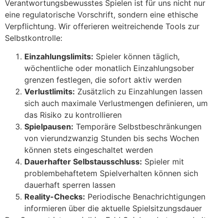
Verantwortungsbewusstes Spielen ist für uns nicht nur
eine regulatorische Vorschrift, sondern eine ethische
Verpflichtung. Wir offerieren weitreichende Tools zur
Selbstkontrolle:
Einzahlungslimits:
Spieler können täglich,
wöchentliche oder monatlich Einzahlungsober
grenzen festlegen, die sofort aktiv werden
Verlustlimits:
Zusätzlich zu Einzahlungen lassen
sich auch maximale Verlustmengen definieren, um
das Risiko zu kontrollieren
Spielpausen:
Temporäre Selbstbeschränkungen
von vierundzwanzig Stunden bis sechs Wochen
können stets eingeschaltet werden
Dauerhafter Selbstausschluss:
Spieler mit
problembehaftetem Spielverhalten können sich
dauerhaft sperren lassen
Reality-Checks:
Periodische Benachrichtigungen
informieren über die aktuelle Spielsitzungsdauer