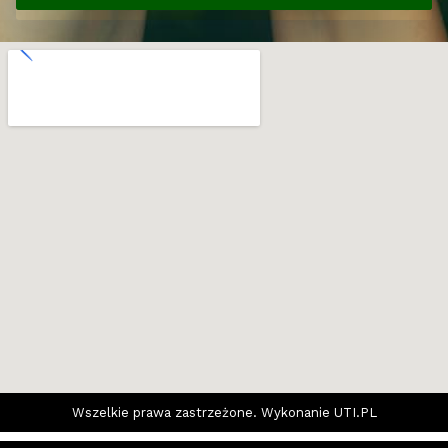
Alternative:
Wszelkie prawa zastrzeżone. Wykonanie
UTI.PL