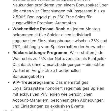
Neukunden profitieren von einem Bonuspaket über
die ersten vier Einzahlungen mit insgesamt bis zu
2.500€ Bonusgeld plus 250 Free Spins für
ausgewählte Premium-Automaten
Wöchentliche Reload-Boni:
An jedem Montag
bekommen aktive Spieler einen individuell
angepassten Einzahlungsbonus zwischen 25% und
75%, abhängig vom Spielverhalten der Vorwoche
Rückerstattungs-Programm:
Wir erstatten jede
Woche bis zu 15% der Nettoverluste als Echtgeld-
Cashback ohne Umsatzbedingungen – ein echter
Vorteil im Vergleich zu traditionellen
Bonusangeboten
VIP-Treueprogramm:
Das mehrstufiges
Loyalitätssystem honoriert regelmäßiges Spielen
mit exklusiven Privilegien wie persönlichen
Account-Managern, beschleunigten Abhebungen
und Einladungen zu exklusiven Events