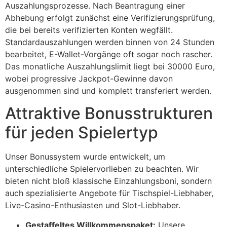
Auszahlungsprozesse. Nach Beantragung einer
Abhebung erfolgt zunächst eine Verifizierungsprüfung,
die bei bereits verifizierten Konten wegfällt.
Standardauszahlungen werden binnen von 24 Stunden
bearbeitet, E-Wallet-Vorgänge oft sogar noch rascher.
Das monatliche Auszahlungslimit liegt bei 30000 Euro,
wobei progressive Jackpot-Gewinne davon
ausgenommen sind und komplett transferiert werden.
Attraktive Bonusstrukturen
für jeden Spielertyp
Unser Bonussystem wurde entwickelt, um
unterschiedliche Spielervorlieben zu beachten. Wir
bieten nicht bloß klassische Einzahlungsboni, sondern
auch spezialisierte Angebote für Tischspiel-Liebhaber,
Live-Casino-Enthusiasten und Slot-Liebhaber.
Gestaffeltes Willkommenspaket:
Unsere