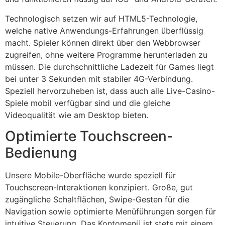
Technologisch setzen wir auf HTML5-Technologie,
welche native Anwendungs-Erfahrungen überflüssig
macht. Spieler können direkt über den Webbrowser
zugreifen, ohne weitere Programme herunterladen zu
müssen. Die durchschnittliche Ladezeit für Games liegt
bei unter 3 Sekunden mit stabiler 4G-Verbindung.
Speziell hervorzuheben ist, dass auch alle Live-Casino-
Spiele mobil verfügbar sind und die gleiche
Videoqualität wie am Desktop bieten.
Optimierte Touchscreen-
Bedienung
Unsere Mobile-Oberfläche wurde speziell für
Touchscreen-Interaktionen konzipiert. Große, gut
zugängliche Schaltflächen, Swipe-Gesten für die
Navigation sowie optimierte Menüführungen sorgen für
intuitive Steuerung. Das Kontomenü ist stets mit einem