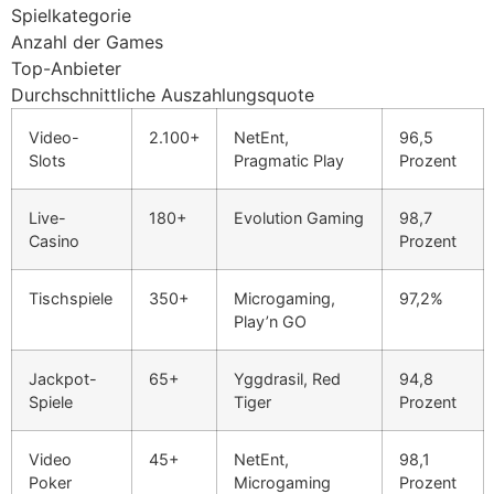
Spielkategorie
Anzahl der Games
Top-Anbieter
Durchschnittliche Auszahlungsquote
Video-
2.100+
NetEnt,
96,5
Slots
Pragmatic Play
Prozent
Live-
180+
Evolution Gaming
98,7
Casino
Prozent
Tischspiele
350+
Microgaming,
97,2%
Play’n GO
Jackpot-
65+
Yggdrasil, Red
94,8
Spiele
Tiger
Prozent
Video
45+
NetEnt,
98,1
Poker
Microgaming
Prozent