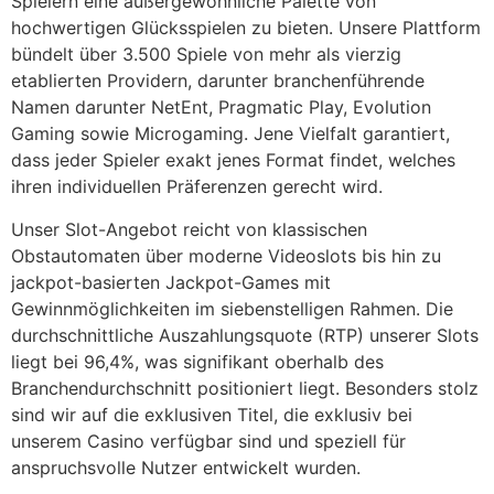
Spielern eine außergewöhnliche Palette von
hochwertigen Glücksspielen zu bieten. Unsere Plattform
bündelt über 3.500 Spiele von mehr als vierzig
etablierten Providern, darunter branchenführende
Namen darunter NetEnt, Pragmatic Play, Evolution
Gaming sowie Microgaming. Jene Vielfalt garantiert,
dass jeder Spieler exakt jenes Format findet, welches
ihren individuellen Präferenzen gerecht wird.
Unser Slot-Angebot reicht von klassischen
Obstautomaten über moderne Videoslots bis hin zu
jackpot-basierten Jackpot-Games mit
Gewinnmöglichkeiten im siebenstelligen Rahmen. Die
durchschnittliche Auszahlungsquote (RTP) unserer Slots
liegt bei 96,4%, was signifikant oberhalb des
Branchendurchschnitt positioniert liegt. Besonders stolz
sind wir auf die exklusiven Titel, die exklusiv bei
unserem Casino verfügbar sind und speziell für
anspruchsvolle Nutzer entwickelt wurden.