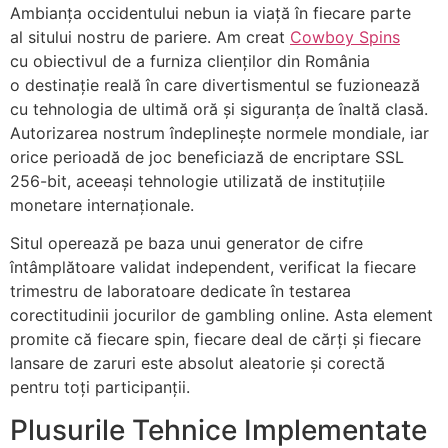
Ambianța occidentului nebun ia viață în fiecare parte
al sitului nostru de pariere. Am creat
Cowboy Spins
cu obiectivul de a furniza clienților din România
o destinație reală în care divertismentul se fuzionează
cu tehnologia de ultimă oră și siguranța de înaltă clasă.
Autorizarea nostrum îndeplinește normele mondiale, iar
orice perioadă de joc beneficiază de encriptare SSL
256-bit, aceeași tehnologie utilizată de instituțiile
monetare internaționale.
Situl operează pe baza unui generator de cifre
întâmplătoare validat independent, verificat la fiecare
trimestru de laboratoare dedicate în testarea
corectitudinii jocurilor de gambling online. Asta element
promite că fiecare spin, fiecare deal de cărți și fiecare
lansare de zaruri este absolut aleatorie și corectă
pentru toți participanții.
Plusurile Tehnice Implementate