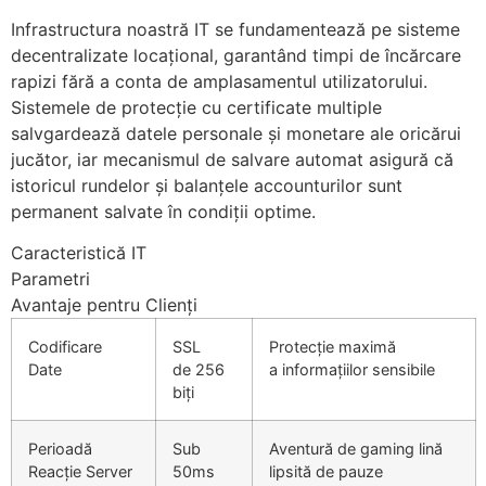
Infrastructura noastră IT se fundamentează pe sisteme
decentralizate locațional, garantând timpi de încărcare
rapizi fără a conta de amplasamentul utilizatorului.
Sistemele de protecție cu certificate multiple
salvgardează datele personale și monetare ale oricărui
jucător, iar mecanismul de salvare automat asigură că
istoricul rundelor și balanțele accounturilor sunt
permanent salvate în condiții optime.
Caracteristică IT
Parametri
Avantaje pentru Clienți
Codificare
SSL
Protecție maximă
Date
de 256
a informațiilor sensibile
biți
Perioadă
Sub
Aventură de gaming lină
Reacție Server
50ms
lipsită de pauze