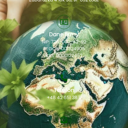
Dane firmy
NIP: 726-000-42-92
REGON: 001324905
KRS: 0000122452
Telefon
+48 42 651 38 11