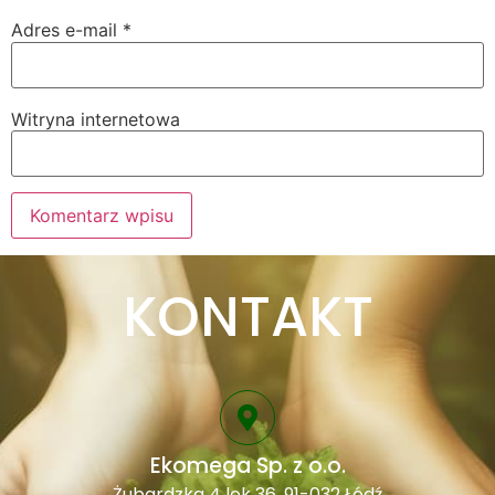
Adres e-mail
*
Witryna internetowa
Alternative:
KONTAKT
Ekomega Sp. z o.o.
Żubardzka 4 lok 36, 91-032 Łódź