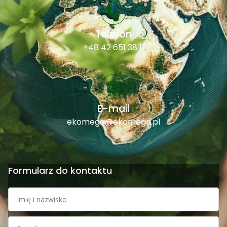
Telefon
+48 42 651 38 11
E-mail
ekomega@ekomega.pl
Formularz do kontaktu