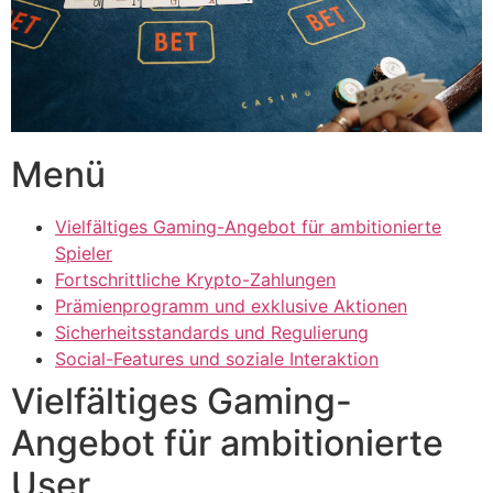
Menü
Vielfältiges Gaming-Angebot für ambitionierte
Spieler
Fortschrittliche Krypto-Zahlungen
Prämienprogramm und exklusive Aktionen
Sicherheitsstandards und Regulierung
Social-Features und soziale Interaktion
Vielfältiges Gaming-
Angebot für ambitionierte
User