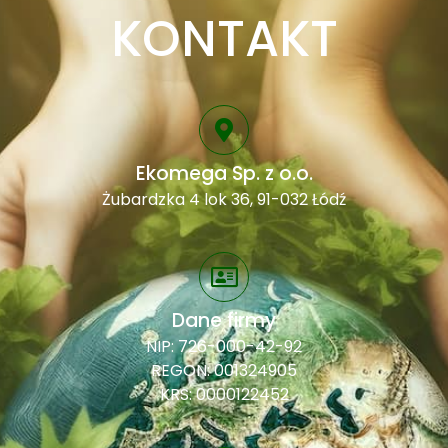
KONTAKT
Ekomega Sp. z o.o.
Żubardzka 4 lok 36, 91-032 Łódź
Dane firmy
NIP: 726-000-42-92
REGON: 001324905
KRS: 0000122452