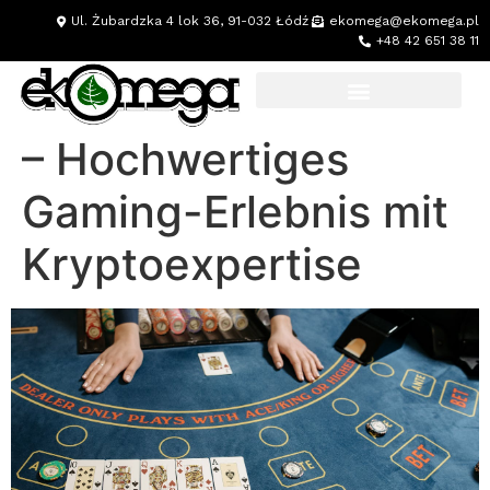
Ul. Żubardzka 4 lok 36, 91-032 Łódź
ekomega@ekomega.pl
+48 42 651 38 11
Das Gamdom Casino
– Hochwertiges
Gaming-Erlebnis mit
Kryptoexpertise