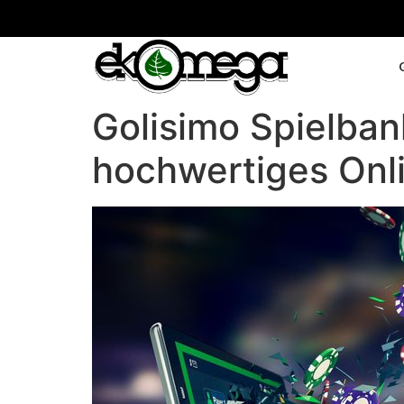
Golisimo Spielban
hochwertiges Onl