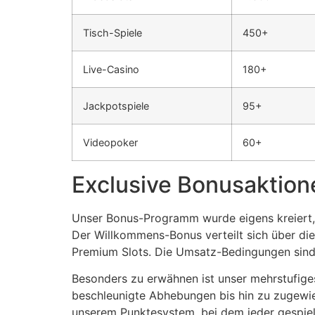
Tisch-Spiele
450+
Live-Casino
180+
Jackpotspiele
95+
Videopoker
60+
Exclusive Bonusaktio
Unser Bonus-Programm wurde eigens kreiert,
Der Willkommens-Bonus verteilt sich über die
Premium Slots. Die Umsatz-Bedingungen sind
Besonders zu erwähnen ist unser mehrstufiges
beschleunigte Abhebungen bis hin zu zugewie
unserem Punktesystem, bei dem jeder gespiel