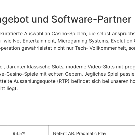
ngebot und Software-Partner
 kuratierte Auswahl an Casino-Spielen, die selbst anspruch
ter wie Net Entertainment, Microgaming Systems, Evolution
peration gewährleistet nicht nur Tech- Vollkommenheit, s
itel, darunter klassische Slots, moderne Video-Slots mit p
ive-Casino-Spiele mit echten Gebern. Jegliches Spiel passi
ittelte Auszahlungsquote (RTP) befindet sich bei unseren 
t liegt.
96,5%
NetEnt AB, Pragmatic Play