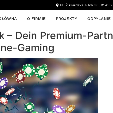
Ul. Żubardzka 4 lok 36, 91-03
GŁÓWNA
O FIRMIE
PROJEKTY
ODPYLANIE
k – Dein Premium-Partn
ine-Gaming