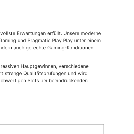
svollste Erwartungen erfüllt. Unsere moderne
 Gaming und Pragmatic Play Play unter einem
ondern auch gerechte Gaming-Konditionen
rogressiven Hauptgewinnen, verschiedene
ert strenge Qualitätsprüfungen und wird
hochwertigen Slots bei beeindruckenden