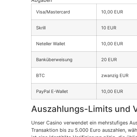
Visa/Mastercard
10,00 EUR
Skrill
10 EUR
Neteller Wallet
10,00 EUR
Banküberweisung
20 EUR
BTC
zwanzig EUR
PayPal E-Wallet
10,00 EUR
Auszahlungs-Limits und Ve
Unser Casino verwendet ein mehrstufiges Aus
Transaktion bis zu 5.000 Euro auszahlen, wäh