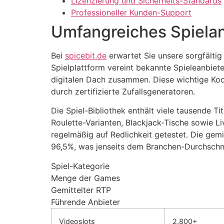
Lizenzierung und Sicherheits-Standards
Professioneller Kunden-Support
Umfangreiches Spiela
Bei
spicebit.de
erwartet Sie unsere sorgfältig
Spielplattform vereint bekannte Spieleanbie
digitalen Dach zusammen. Diese wichtige Koo
durch zertifizierte Zufallsgeneratoren.
Die Spiel-Bibliothek enthält viele tausende T
Roulette-Varianten, Blackjack-Tische sowie L
regelmäßig auf Redlichkeit getestet. Die gem
96,5%, was jenseits dem Branchen-Durchschnit
Spiel-Kategorie
Menge der Games
Gemittelter RTP
Führende Anbieter
Videoslots
2.800+