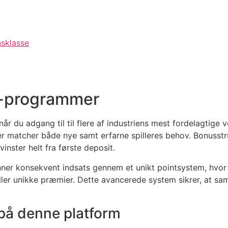
nsklasse
P-programmer
når du adgang til til flere af industriens mest fordelagtige 
r matcher både nye samt erfarne spilleres behov. Bonusstruk
inster helt fra første deposit.
er konsekvent indsats gennem et unikt pointsystem, hvor h
ller unikke præmier. Dette avancerede system sikrer, at sa
på denne platform