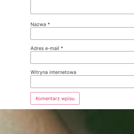
Nazwa
*
Adres e-mail
*
Witryna internetowa
Alternative: