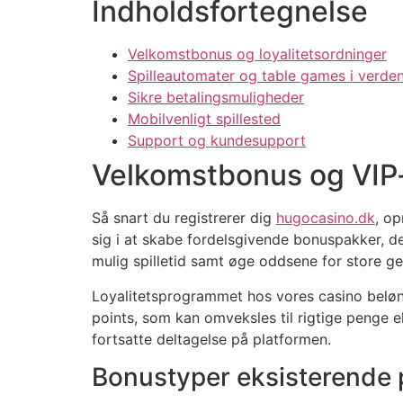
Indholdsfortegnelse
Velkomstbonus og loyalitetsordninger
Spilleautomater og table games i verde
Sikre betalingsmuligheder
Mobilvenligt spillested
Support og kundesupport
Velkomstbonus og VI
Så snart du registrerer dig
hugocasino.dk
, op
sig i at skabe fordelsgivende bonuspakker, de
mulig spilletid samt øge oddsene for store gev
Loyalitetsprogrammet hos vores casino belønn
points, som kan omveksles til rigtige penge e
fortsatte deltagelse på platformen.
Bonustyper eksisterende 