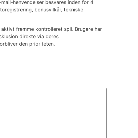
e-mail-henvendelser besvares inden for 4
registrering, bonusvilkår, tekniske
ktivt fremme kontrolleret spil. Brugere har
klusion direkte via deres
rbliver den prioriteten.