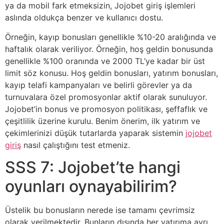
ya da mobil fark etmeksizin, Jojobet giriş işlemleri
aslında oldukça benzer ve kullanıcı dostu.
Örneğin, kayıp bonusları genellikle %10-20 aralığında ve
haftalık olarak veriliyor. Örneğin, hoş geldin bonusunda
genellikle %100 oranında ve 2000 TL’ye kadar bir üst
limit söz konusu. Hoş geldin bonusları, yatırım bonusları,
kayıp telafi kampanyaları ve belirli görevler ya da
turnuvalara özel promosyonlar aktif olarak sunuluyor.
Jojobet’in bonus ve promosyon politikası, şeffaflık ve
çeşitlilik üzerine kurulu. Benim önerim, ilk yatırım ve
çekimlerinizi düşük tutarlarda yaparak sistemin
jojobet
giriş
nasıl çalıştığını test etmeniz.
SSS 7: Jojobet’te hangi
oyunları oynayabilirim?
Üstelik bu bonusların nerede ise tamamı çevrimsiz
olarak verilmektedir. Bunların dışında her yatırıma ayrı