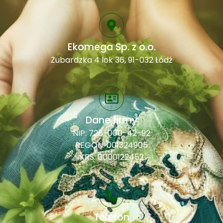
Ekomega Sp. z o.o.
Żubardzka 4 lok 36, 91-032 Łódź
Dane firmy
NIP: 726-000-42-92
REGON: 001324905
KRS: 0000122452
Telefon