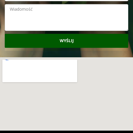
WYŚLIJ
Alternative: