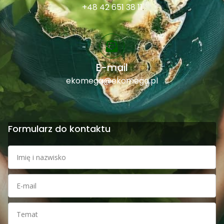
+48 42 651 38 11
E-mail
ekomega@ekomega.pl
Formularz do kontaktu