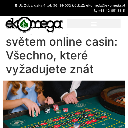
Ul. Żubardzka 4 lok 36, 91-032 Łódź
ekomega@ekomega.pl
+48 42 651 38 11
Komplexní příručka
světem online casin:
Všechno, které
vyžadujete znát