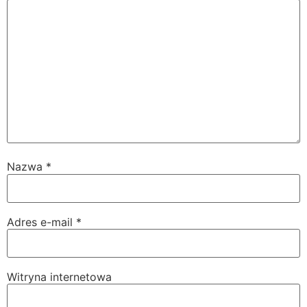
Nazwa
*
Adres e-mail
*
Witryna internetowa