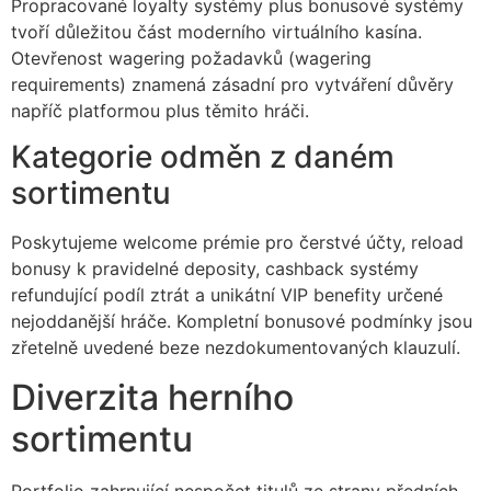
Propracované loyalty systémy plus bonusové systémy
tvoří důležitou část moderního virtuálního kasína.
Otevřenost wagering požadavků (wagering
requirements) znamená zásadní pro vytváření důvěry
napříč platformou plus těmito hráči.
Kategorie odměn z daném
sortimentu
Poskytujeme welcome prémie pro čerstvé účty, reload
bonusy k pravidelné deposity, cashback systémy
refundující podíl ztrát a unikátní VIP benefity určené
nejoddanější hráče. Kompletní bonusové podmínky jsou
zřetelně uvedené beze nezdokumentovaných klauzulí.
Diverzita herního
sortimentu
Portfolio zahrnující nespočet titulů ze strany předních