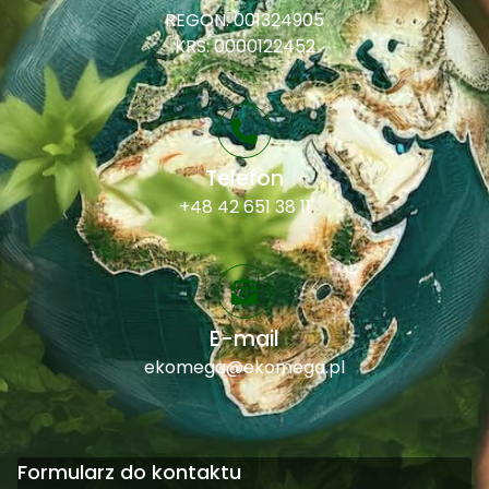
REGON: 001324905
KRS: 0000122452
Telefon
+48 42 651 38 11
E-mail
ekomega@ekomega.pl
Formularz do kontaktu