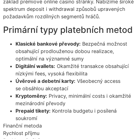
základ prémiové online casino stránky. Nabízíme široké
spektrum deposit i withdrawal způsobů upravených
požadavkům rozdílných segmentů hráčů.
Primární typy platebních metod
Klasické bankové převody:
Bezpečná možnost
obsahující prodlouženou dobou realizace,
optimální na významné sumy
Digitální wallets:
Okamžité transakce obsahující
nízkými fees, vysoká flexibilita
Úvěrové a debetní karty:
Všeobecný access
se obsáhlou akceptací
Kryptoměny:
Privacy, minimální costs i okamžité
mezinárodní převody
Prepaid tikety:
Kontrola budgetu i posílená
soukromí
Finanční metoda
Rychlost příjmu