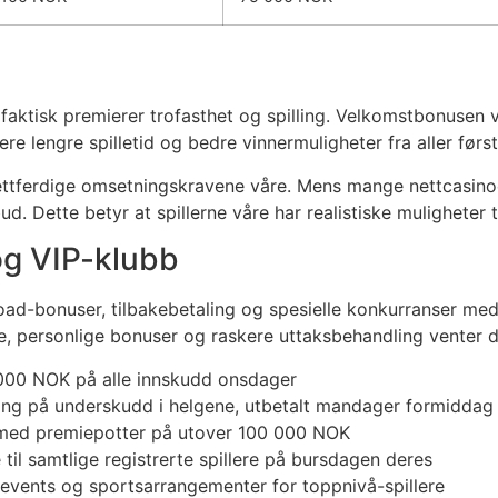
aktisk premierer trofasthet og spilling. Velkomstbonusen vå
re lengre spilletid og bedre vinnermuligheter fra aller førs
 rettferdige omsetningskravene våre. Mens mange nettcasin
d. Dette betyr at spillerne våre har realistiske muligheter til
og VIP-klubb
load-bonuser, tilbakebetaling og spesielle konkurranser me
e, personlige bonuser og raskere uttaksbehandling venter de
000 NOK på alle innskudd onsdager
ing på underskudd i helgene, utbetalt mandager formiddag
r med premiepotter på utover 100 000 NOK
il samtlige registrerte spillere på bursdagen deres
ine events og sportsarrangementer for toppnivå-spillere