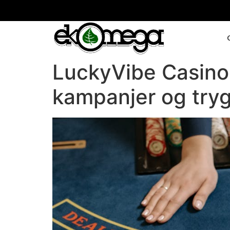
LuckyVibe Casino 
kampanjer og try