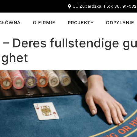
Ul. Żubardzka 4 lok 36, 91-03
GŁÓWNA
O FIRMIE
PROJEKTY
ODPYLANIE
– Deres fullstendige gu
gghet