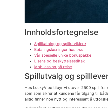
Innholdsfortegnelse
Spillkatalog og spillutviklere
Betalingsløsninger hos oss
Vår spesielle unike bonuspakke
Lisens og beskyttelsestiltak
Mobilcasino på reise
Spillutvalg og spilllev
Hos LuckyVibe tilbyr vi utover 2500 spill fra
som som sikrer at kundene får tilgang til både 
alltid finner noe nytt og interessant å utforske