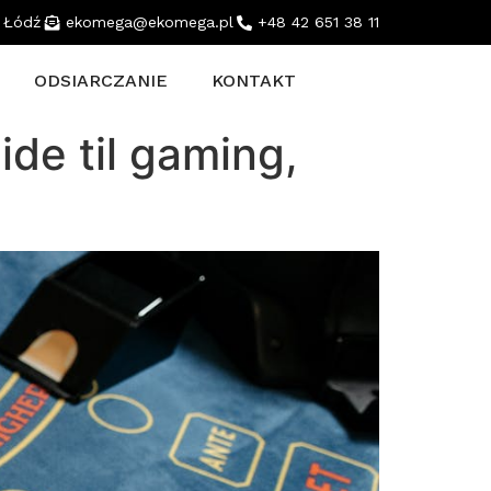
2 Łódź
ekomega@ekomega.pl
+48 42 651 38 11
ODSIARCZANIE
KONTAKT
ide til gaming,