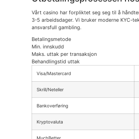
Vårt casino har forpliktet seg seg til å hånd
3-5 arbeidsdager. Vi bruker moderne KYC-tekno
ansvarsfull gambling.
Betalingsmetode
Min. innskudd
Maks. uttak per transaksjon
Behandlingstid uttak
Visa/Mastercard
Skrill/Neteller
Bankoverføring
Kryptovaluta
MuchBetter