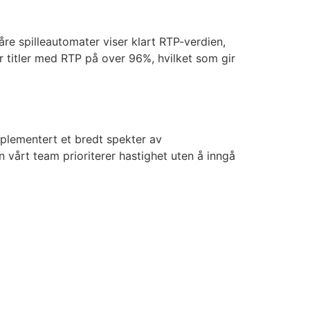
åre spilleautomater viser klart RTP-verdien,
r titler med RTP på over 96%, hvilket som gir
mplementert et bredt spekter av
 vårt team prioriterer hastighet uten å inngå