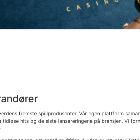
erandører
 verdens fremste spillprodusenter. Vår egen plattform sama
tidløse hits og de siste lansereringene på bransjen. Vi forny
.