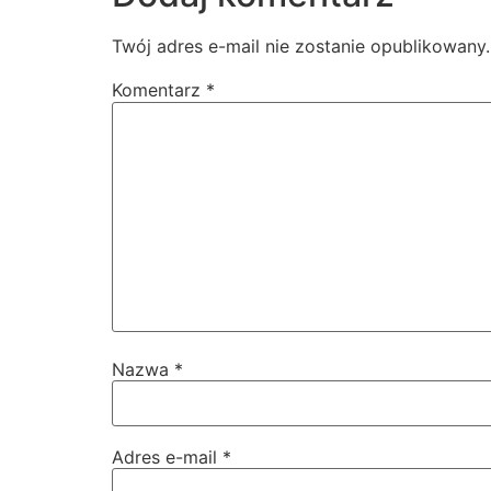
Twój adres e-mail nie zostanie opublikowany.
Komentarz
*
Nazwa
*
Adres e-mail
*