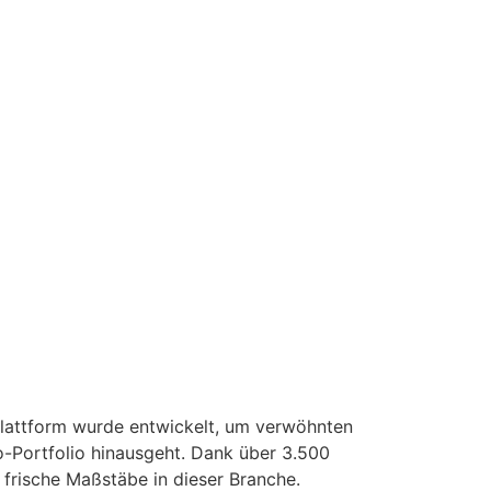
-Plattform wurde entwickelt, um verwöhnten
o-Portfolio hinausgeht. Dank über 3.500
 frische Maßstäbe in dieser Branche.