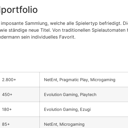
lportfolio
 imposante Sammlung, welche alle Spielertyp befriedigt. 
wie ständige neue Titel. Von traditionellen Spielautomaten 
ermann sein individuelles Favorit.
2.800+
NetEnt, Pragmatic Play, Microgaming
450+
Evolution Gaming, Playtech
180+
Evolution Gaming, Ezugi
85+
NetEnt, Microgaming