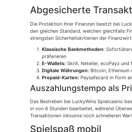
Abgesicherte Transakt
Die Protektion Ihrer Finanzen besitzt bei Lu
den gleichen Standard, welchen gleichfalls Fi
strengsten Sicherheitskriterien der Finanzwirt
Klassische Bankmethoden:
Sofortüberw
präferieren
E-Wallets:
Skrill, Neteller, ecoPayz u
Digitale Währungen:
Bitcoin, Ethereum 
Prepaid-Karten:
Paysafecard in Form ei
Auszahlungstempo als Pri
Das Bestreben bei LuckyWins Spielcasino bes
in von 6 Stunden bearbeitet, während Überwe
Transaktionen inklusive noch schnelleren War
Spielspaß mobil