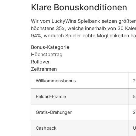
Klare Bonuskonditionen
Wir vom LuckyWins Spielbank setzen größten
höchstens 35x, welche innerhalb von 30 Kalen
94%, wodurch Spieler echte Möglichkeiten ha
Bonus-Kategorie
Höchstbetrag
Rollover
Zeitrahmen
Willkommensbonus
2
Reload-Prämie
5
Gratis-Drehungen
2
Cashback
U