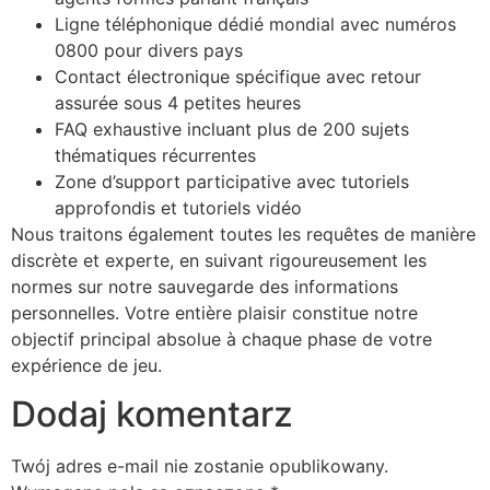
Ligne téléphonique dédié mondial avec numéros
0800 pour divers pays
Contact électronique spécifique avec retour
assurée sous 4 petites heures
FAQ exhaustive incluant plus de 200 sujets
thématiques récurrentes
Zone d’support participative avec tutoriels
approfondis et tutoriels vidéo
Nous traitons également toutes les requêtes de manière
discrète et experte, en suivant rigoureusement les
normes sur notre sauvegarde des informations
personnelles. Votre entière plaisir constitue notre
objectif principal absolue à chaque phase de votre
expérience de jeu.
Dodaj komentarz
Twój adres e-mail nie zostanie opublikowany.