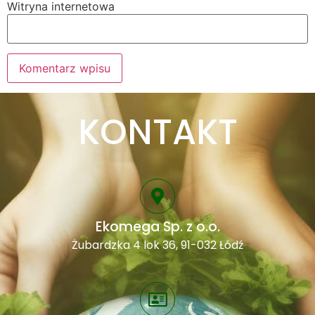
Witryna internetowa
Alternative:
KONTAKT
Ekomega Sp. z o.o.
Żubardzka 4 lok 36, 91-032 Łódź