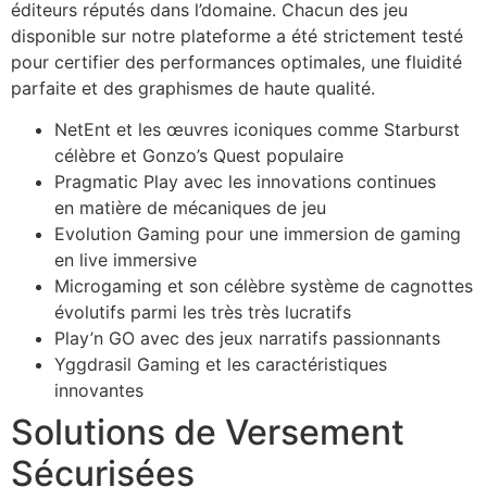
éditeurs réputés dans l’domaine. Chacun des jeu
disponible sur notre plateforme a été strictement testé
pour certifier des performances optimales, une fluidité
parfaite et des graphismes de haute qualité.
NetEnt et les œuvres iconiques comme Starburst
célèbre et Gonzo’s Quest populaire
Pragmatic Play avec les innovations continues
en matière de mécaniques de jeu
Evolution Gaming pour une immersion de gaming
en live immersive
Microgaming et son célèbre système de cagnottes
évolutifs parmi les très très lucratifs
Play’n GO avec des jeux narratifs passionnants
Yggdrasil Gaming et les caractéristiques
innovantes
Solutions de Versement
Sécurisées