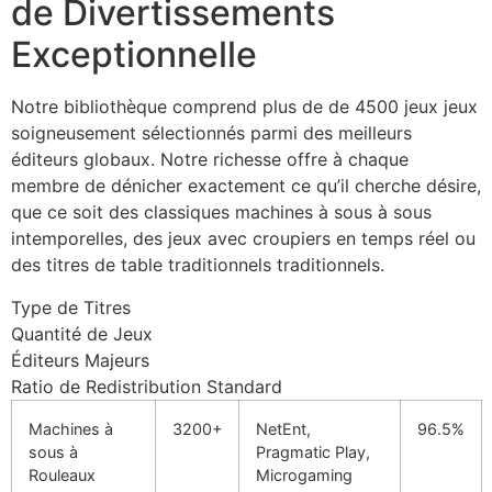
de Divertissements
Exceptionnelle
Notre bibliothèque comprend plus de de 4500 jeux jeux
soigneusement sélectionnés parmi des meilleurs
éditeurs globaux. Notre richesse offre à chaque
membre de dénicher exactement ce qu’il cherche désire,
que ce soit des classiques machines à sous à sous
intemporelles, des jeux avec croupiers en temps réel ou
des titres de table traditionnels traditionnels.
Type de Titres
Quantité de Jeux
Éditeurs Majeurs
Ratio de Redistribution Standard
Machines à
3200+
NetEnt,
96.5%
sous à
Pragmatic Play,
Rouleaux
Microgaming