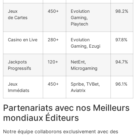
Jeux
450+
Evolution
98.2%
de Cartes
Gaming,
Playtech
Casino en Live
280+
Evolution
97.8%
Gaming, Ezugi
Jackpots
120+
NetEnt,
94.7%
Progressifs
Microgaming
Jeux
450+
Spribe, TVBet,
96.1%
Immédiats
Aviatrix
Partenariats avec nos Meilleurs
mondiaux Éditeurs
Notre équipe collaborons exclusivement avec des