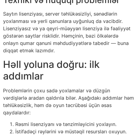
Texniki və hüquqi problemlər
Saytın lisenziyası, server təhlükəsizliyi, sənədlərin
yoxlanması və yerli qanunlara uyğunluq da vacibdir.
Lisenziyasız və ya qeyri-müəyyən lisenziya ilə fəaliyyət
göstərən saytlar risklidir. Həmçinin, bəzi ölkələrdə
onlayn qumar qanuni məhdudiyyətlərə tabedir — buna
diqqət etmək lazımdır.
Həll yoluna doğru: ilk
addımlar
Problemlərin çoxu sadə yoxlamalar və düzgün
vərdişlərlə aradan qaldırıla bilər. Aşağıdakı addımlar həm
təhlükəsizlik, həm də oyun təcrübəsi üçün əsas
qaydalardır:
Rəsmi lisenziyanı və tənzimləyicini yoxlayın.
İstifadəçi rəylərini və müstəqil resursları oxuyun.