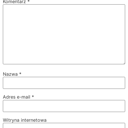
Komentarz
*
Nazwa
*
Adres e-mail
*
Witryna internetowa