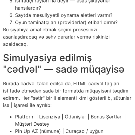
İstifadçi rəyləri nə deyir — əsas şikayətlər
hansılardır?
Saytda məsuliyyətli oynama alətləri varmı?
Oyun təminatçıları (providerlər) etibarlıdırmı?
Bu siyahıya əməl etmək seçim prosesinizi
asanlaşdıracaq və səhv qərarlar vermə riskinizi
azaldacaq.
Simulyasiya edilmiş
"cədvəl" — sadə müqayisə
Burada cədvəl tələb edilsə də, HTML cədvəl tagları
istifadə etmədən sadə bir formatda müqayisəni təqdim
edirəm. Hər "sətir" bir li elementi kimi göstərilib, sütunlar
isə | işarəsi ilə ayrılıb:
Platform | Lisenziya | Ödənişlər | Bonus Şərtləri |
Müştəri Dəstəyi
Pin Up AZ (nümunə) | Curaçao / uyğun