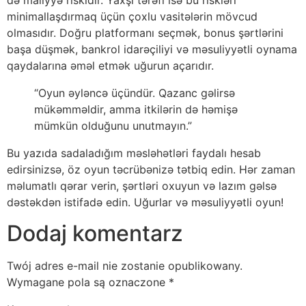
də maliyyə riskidir. Yaxşı tərəfi isə bu riskləri
minimallaşdırmaq üçün çoxlu vasitələrin mövcud
olmasıdır. Doğru platformanı seçmək, bonus şərtlərini
başa düşmək, bankrol idarəçiliyi və məsuliyyətli oynama
qaydalarına əməl etmək uğurun açarıdır.
“Oyun əyləncə üçündür. Qazanc gəlirsə
mükəmməldir, amma itkilərin də həmişə
mümkün olduğunu unutmayın.”
Bu yazıda sadaladığım məsləhətləri faydalı hesab
edirsinizsə, öz oyun təcrübənizə tətbiq edin. Hər zaman
məlumatlı qərar verin, şərtləri oxuyun və lazım gəlsə
dəstəkdən istifadə edin. Uğurlar və məsuliyyətli oyun!
Dodaj komentarz
Twój adres e-mail nie zostanie opublikowany.
Wymagane pola są oznaczone
*