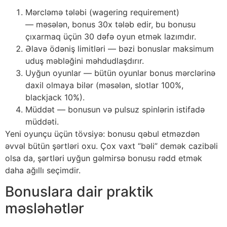
Mərcləmə tələbi (wagering requirement)
— məsələn, bonus 30x tələb edir, bu bonusu
çıxarmaq üçün 30 dəfə oyun etmək lazımdır.
Əlavə ödəniş limitləri — bəzi bonuslar maksimum
uduş məbləğini məhdudlaşdırır.
Uyğun oyunlar — bütün oyunlar bonus mərclərinə
daxil olmaya bilər (məsələn, slotlar 100%,
blackjack 10%).
Müddət — bonusun və pulsuz spinlərin istifadə
müddəti.
Yeni oyunçu üçün tövsiyə: bonusu qəbul etməzdən
əvvəl bütün şərtləri oxu. Çox vaxt “bəli” demək cazibəli
olsa da, şərtləri uyğun gəlmirsə bonusu rədd etmək
daha ağıllı seçimdir.
Bonuslara dair praktik
məsləhətlər