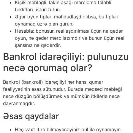
Kiçik məbləğli, lakin aşağı mərcləmə tələbli
təklifləri üstün tutun.
Əgər oyun tipləri məhdudlaşdırılıbsa, bu tipləri
oynamaq üzrə plan qurun.
Hesabla: bonusun reallaşdırılması üçün nə qədər
oyun, nə qədər mərc lazımdır və bunun üçün real
şansınız nə qədərdir.
Bankrol idarəçiliyi: pulunuzu
necə qorumaq olar?
Bankrol (bankroll) idarəçiliyi hər hansı qumar
fəaliyyətinin əsas sütunudur. Burada məqsəd məbləği
necə düzgün bölüşdürmək və mümkün itkilərlə necə
davranmaqdır.
Əsas qaydalar
Heç vaxt itirə bilməyəcəyiniz pul ilə oynamayın.