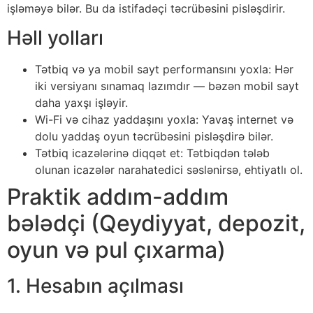
işləməyə bilər. Bu da istifadəçi təcrübəsini pisləşdirir.
Həll yolları
Tətbiq və ya mobil sayt performansını yoxla: Hər
iki versiyanı sınamaq lazımdır — bəzən mobil sayt
daha yaxşı işləyir.
Wi-Fi və cihaz yaddaşını yoxla: Yavaş internet və
dolu yaddaş oyun təcrübəsini pisləşdirə bilər.
Tətbiq icazələrinə diqqət et: Tətbiqdən tələb
olunan icazələr narahatedici səslənirsə, ehtiyatlı ol.
Praktik addım-addım
bələdçi (Qeydiyyat, depozit,
oyun və pul çıxarma)
1. Hesabın açılması