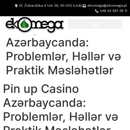
Ul. Żubardzka 4 lok 36, 91-032 Łódź
ekomega@ekomega.pl
+48 42 651 38 11
Pin up Casino
Azərbaycanda:
Problemlər, Həllər və
Praktik Məsləhətlər
Pin up Casino
Azərbaycanda:
Problemlər, Həllər və