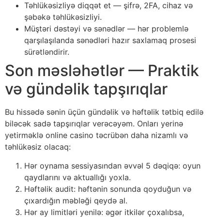
Təhlükəsizliyə diqqət et — şifrə, 2FA, cihaz və
şəbəkə təhlükəsizliyi.
Müştəri dəstəyi və sənədlər — hər problemlə
qarşılaşılanda sənədləri hazır saxlamaq prosesi
sürətləndirir.
Son məsləhətlər — Praktik
və gündəlik tapşırıqlar
Bu hissədə sənin üçün gündəlik və həftəlik tətbiq edilə
biləcək sadə tapşırıqlar verəcəyəm. Onları yerinə
yetirməklə online casino təcrübən daha nizamlı və
təhlükəsiz olacaq:
Hər oynama sessiyasından əvvəl 5 dəqiqə: oyun
qaydlarını və aktuallığı yoxla.
Həftəlik audit: həftənin sonunda qoyduğun və
çıxardığın məbləği qeydə al.
Hər ay limitləri yenilə: əgər itkilər çoxalıbsa,