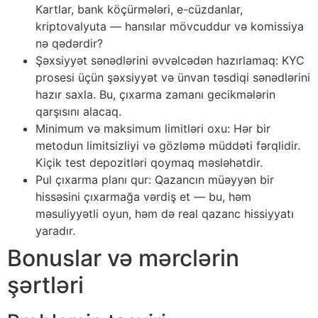
Kartlar, bank köçürmələri, e-cüzdanlar,
kriptovalyuta — hansılar mövcuddur və komissiya
nə qədərdir?
Şəxsiyyət sənədlərini əvvəlcədən hazırlamaq: KYC
prosesi üçün şəxsiyyət və ünvan təsdiqi sənədlərini
hazır saxla. Bu, çıxarma zamanı gecikmələrin
qarşısını alacaq.
Minimum və maksimum limitləri oxu: Hər bir
metodun limitsizliyi və gözləmə müddəti fərqlidir.
Kiçik test depozitləri qoymaq məsləhətdir.
Pul çıxarma planı qur: Qazancın müəyyən bir
hissəsini çıxarmağa vərdiş et — bu, həm
məsuliyyətli oyun, həm də real qazanc hissiyyatı
yaradır.
Bonuslar və mərclərin
şərtləri