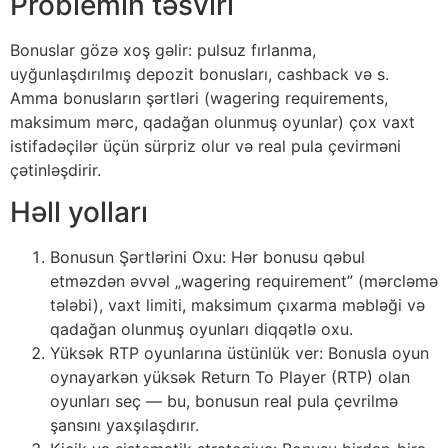
Problemin təsviri
Bonuslar gözə xoş gəlir: pulsuz fırlanma,
uyğunlaşdırılmış depozit bonusları, cashback və s.
Amma bonusların şərtləri (wagering requirements,
maksimum mərc, qadağan olunmuş oyunlar) çox vaxt
istifadəçilər üçün sürpriz olur və real pula çevirməni
çətinləşdirir.
Həll yolları
Bonusun Şərtlərini Oxu: Hər bonusu qəbul
etməzdən əvvəl „wagering requirement” (mərcləmə
tələbi), vaxt limiti, maksimum çıxarma məbləği və
qadağan olunmuş oyunları diqqətlə oxu.
Yüksək RTP oyunlarına üstünlük ver: Bonusla oyun
oynayarkən yüksək Return To Player (RTP) olan
oyunları seç — bu, bonusun real pula çevrilmə
şansını yaxşılaşdırır.