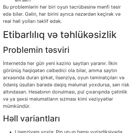
Bu problemlərin hər biri oyun təcrübəsinə mənfi təsir
edə bilər. Gəlin, hər birini ayrıca nəzərdən keçirək və
real həll yolları təklif edək.
Etibarlılıq və təhlükəsizlik
Problemin təsviri
İnternetdə hər gün yeni kazino saytları yaranır. İlkin
görünüş həqiqətən cəlbedici ola bilər, amma saytın
arxasında duran şirkət, lisenziya, oyun təminatçıları və
ödəniş üsulları barədə dəqiq məlumat yoxdursa, sən risk
altındasan. Hesabının donulması, pul çıxarışında çətinlik
və ya şəxsi məlumatların sızması kimi vəziyyətlər
mümkündür.
Həll variantları
Lisenziyanı yoxla: Pin up-ın hansı yurisdiksiyada