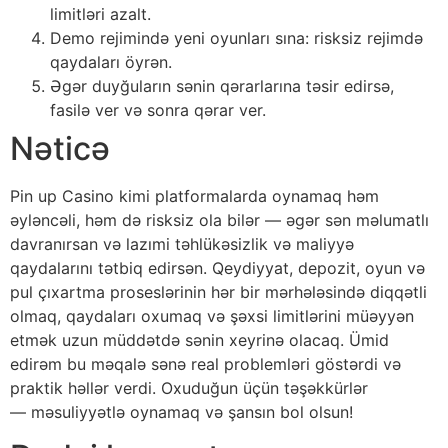
limitləri azalt.
Demo rejimində yeni oyunları sına: risksiz rejimdə
qaydaları öyrən.
Əgər duyğuların sənin qərarlarına təsir edirsə,
fasilə ver və sonra qərar ver.
Nəticə
Pin up Casino kimi platformalarda oynamaq həm
əyləncəli, həm də risksiz ola bilər — əgər sən məlumatlı
davranırsan və lazımi təhlükəsizlik və maliyyə
qaydalarını tətbiq edirsən. Qeydiyyat, depozit, oyun və
pul çıxartma proseslərinin hər bir mərhələsində diqqətli
olmaq, qaydaları oxumaq və şəxsi limitlərini müəyyən
etmək uzun müddətdə sənin xeyrinə olacaq. Ümid
edirəm bu məqalə sənə real problemləri göstərdi və
praktik həllər verdi. Oxuduğun üçün təşəkkürlər
— məsuliyyətlə oynamaq və şansın bol olsun!