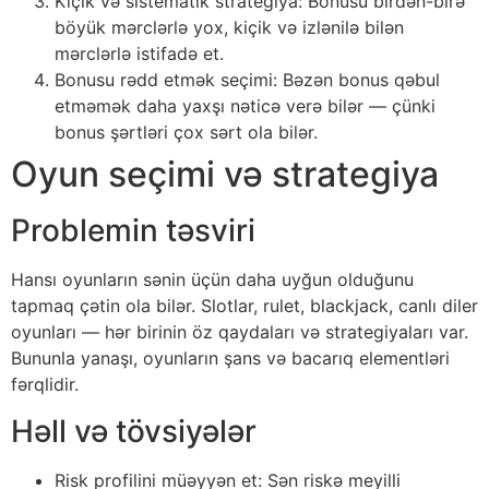
Kiçik və sistematik strategiya: Bonusu birdən-birə
böyük mərclərlə yox, kiçik və izlənilə bilən
mərclərlə istifadə et.
Bonusu rədd etmək seçimi: Bəzən bonus qəbul
etməmək daha yaxşı nəticə verə bilər — çünki
bonus şərtləri çox sərt ola bilər.
Oyun seçimi və strategiya
Problemin təsviri
Hansı oyunların sənin üçün daha uyğun olduğunu
tapmaq çətin ola bilər. Slotlar, rulet, blackjack, canlı diler
oyunları — hər birinin öz qaydaları və strategiyaları var.
Bununla yanaşı, oyunların şans və bacarıq elementləri
fərqlidir.
Həll və tövsiyələr
Risk profilini müəyyən et: Sən riskə meyilli