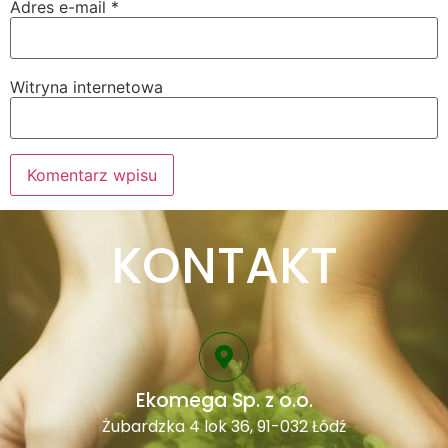
Adres e-mail
*
Witryna internetowa
Alternative:
KONTAKT
Ekomega Sp. z o.o.
Żubardzka 4 lok 36, 91-032 Łódź