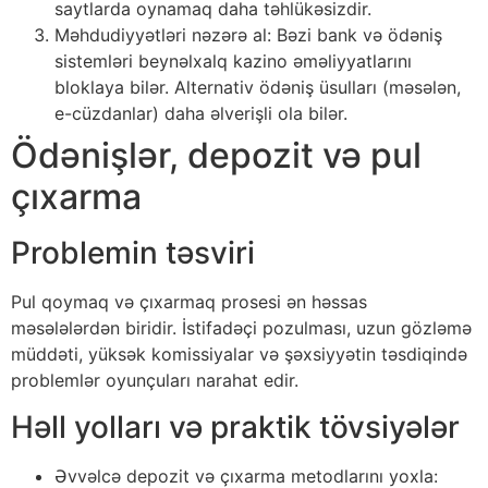
saytlarda oynamaq daha təhlükəsizdir.
Məhdudiyyətləri nəzərə al: Bəzi bank və ödəniş
sistemləri beynəlxalq kazino əməliyyatlarını
bloklaya bilər. Alternativ ödəniş üsulları (məsələn,
e-cüzdanlar) daha əlverişli ola bilər.
Ödənişlər, depozit və pul
çıxarma
Problemin təsviri
Pul qoymaq və çıxarmaq prosesi ən həssas
məsələlərdən biridir. İstifadəçi pozulması, uzun gözləmə
müddəti, yüksək komissiyalar və şəxsiyyətin təsdiqində
problemlər oyunçuları narahat edir.
Həll yolları və praktik tövsiyələr
Əvvəlcə depozit və çıxarma metodlarını yoxla: