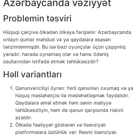
Azərbaycanda vəziyyət
Problemin təsviri
Hüquqi çərçivə ölkədən ölkəyə fərqlənir. Azərbaycanda
onlayn qumar məhdud və ya qaydalara əsasən
tənzimlənmişdir. Bu isə bəzi oyunçular üçün çaşqınlıq
yaradır: harada oynamaq olar və hansı ödəniş
üsullarından istifadə etmək təhlükəsizdir?
Həll variantları
Qanunvericiliyi öyrən: Yerli qanunları oxumaq və ya
hüquq məsləhətçisi ilə məsləhətləşmək faydalıdır.
Qaydalara əməl etmək həm sənin maliyyə
təhlükəsizliyin, həm də qanun qarşısında riskini
azaldır.
Ölkədə fəaliyyət göstərən və lisenziyalı
platformalara üstünlük ver: Rəsmi lisenziyalı