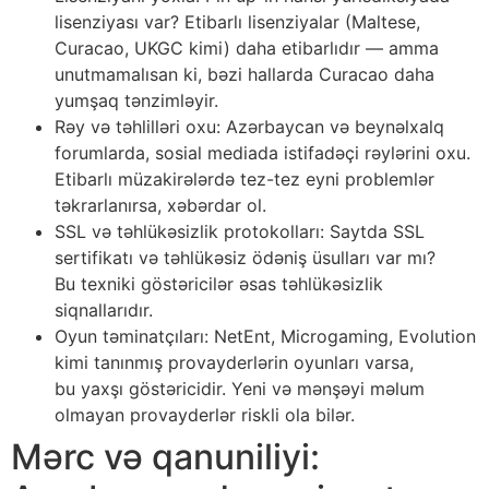
lisenziyası var? Etibarlı lisenziyalar (Maltese,
Curacao, UKGC kimi) daha etibarlıdır — amma
unutmamalısan ki, bəzi hallarda Curacao daha
yumşaq tənzimləyir.
Rəy və təhlilləri oxu: Azərbaycan və beynəlxalq
forumlarda, sosial mediada istifadəçi rəylərini oxu.
Etibarlı müzakirələrdə tez-tez eyni problemlər
təkrarlanırsa, xəbərdar ol.
SSL və təhlükəsizlik protokolları: Saytda SSL
sertifikatı və təhlükəsiz ödəniş üsulları var mı?
Bu texniki göstəricilər əsas təhlükəsizlik
siqnallarıdır.
Oyun təminatçıları: NetEnt, Microgaming, Evolution
kimi tanınmış provayderlərin oyunları varsa,
bu yaxşı göstəricidir. Yeni və mənşəyi məlum
olmayan provayderlər riskli ola bilər.
Mərc və qanuniliyi: