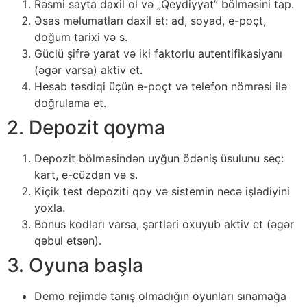
Rəsmi sayta daxil ol və „Qeydiyyat” bölməsini tap.
Əsas məlumatları daxil et: ad, soyad, e-poçt,
doğum tarixi və s.
Güclü şifrə yarat və iki faktorlu autentifikasiyanı
(əgər varsa) aktiv et.
Hesab təsdiqi üçün e-poçt və telefon nömrəsi ilə
doğrulama et.
2. Depozit qoyma
Depozit bölməsindən uyğun ödəniş üsulunu seç:
kart, e-cüzdan və s.
Kiçik test depoziti qoy və sistemin necə işlədiyini
yoxla.
Bonus kodları varsa, şərtləri oxuyub aktiv et (əgər
qəbul etsən).
3. Oyuna başla
Demo rejimdə tanış olmadığın oyunları sınamağa