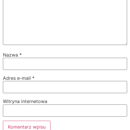
Nazwa
*
Adres e-mail
*
Witryna internetowa