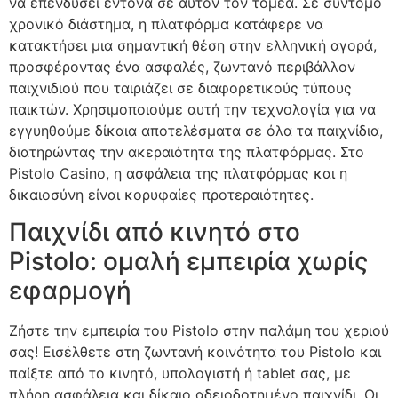
να επενδύσει έντονα σε αυτόν τον τομέα. Σε σύντομο
χρονικό διάστημα, η πλατφόρμα κατάφερε να
κατακτήσει μια σημαντική θέση στην ελληνική αγορά,
προσφέροντας ένα ασφαλές, ζωντανό περιβάλλον
παιχνιδιού που ταιριάζει σε διαφορετικούς τύπους
παικτών. Χρησιμοποιούμε αυτή την τεχνολογία για να
εγγυηθούμε δίκαια αποτελέσματα σε όλα τα παιχνίδια,
διατηρώντας την ακεραιότητα της πλατφόρμας. Στο
Pistolo Casino, η ασφάλεια της πλατφόρμας και η
δικαιοσύνη είναι κορυφαίες προτεραιότητες.
Παιχνίδι από κινητό στο
Pistolo: ομαλή εμπειρία χωρίς
εφαρμογή
Ζήστε την εμπειρία του Pistolo στην παλάμη του χεριού
σας! Εισέλθετε στη ζωντανή κοινότητα του Pistolo και
παίξτε από το κινητό, υπολογιστή ή tablet σας, με
πλήρη ασφάλεια και δίκαιο αδειοδοτημένο παιχνίδι. Οι