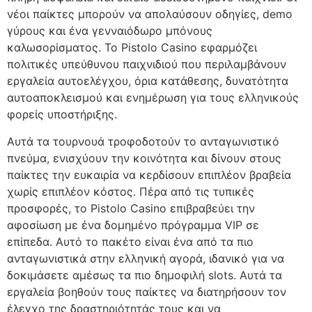
νέοι παίκτες μπορούν να απολαύσουν οδηγίες, demo
γύρους και ένα γενναιόδωρο μπόνους
καλωσορίσματος. Το Pistolo Casino εφαρμόζει
πολιτικές υπεύθυνου παιχνιδιού που περιλαμβάνουν
εργαλεία αυτοελέγχου, όρια κατάθεσης, δυνατότητα
αυτοαποκλεισμού και ενημέρωση για τους ελληνικούς
φορείς υποστήριξης.
Αυτά τα τουρνουά τροφοδοτούν το ανταγωνιστικό
πνεύμα, ενισχύουν την κοινότητα και δίνουν στους
παίκτες την ευκαιρία να κερδίσουν επιπλέον βραβεία
χωρίς επιπλέον κόστος. Πέρα από τις τυπικές
προσφορές, το Pistolo Casino επιβραβεύει την
αφοσίωση με ένα δομημένο πρόγραμμα VIP σε
επίπεδα. Αυτό το πακέτο είναι ένα από τα πιο
ανταγωνιστικά στην ελληνική αγορά, ιδανικό για να
δοκιμάσετε αμέσως τα πιο δημοφιλή slots. Αυτά τα
εργαλεία βοηθούν τους παίκτες να διατηρήσουν τον
έλεγχο της δραστηριότητάς τους και να