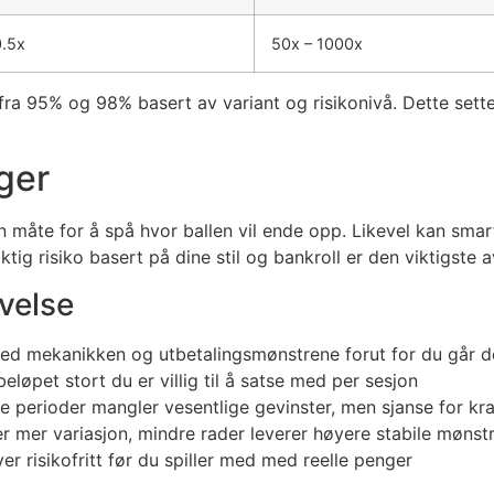
0.5x
50x – 1000x
ra 95% og 98% basert av variant og risikonivå. Dette setter
ger
en måte for å spå hvor ballen vil ende opp. Likevel kan sma
ktig risiko basert på dine stil og bankroll er den viktigste a
evelse
d mekanikken og utbetalingsmønstrene forut for du går deg 
eløpet stort du er villig til å satse med per sesjon
e perioder mangler vesentlige gevinster, men sjanse for kra
er mer variasjon, mindre rader leverer høyere stabile mønst
ver risikofritt før du spiller med med reelle penger