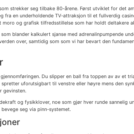
som strekker seg tilbake 80-årene. Først utviklet for det 
 fra en underholdende TV-attraksjon til et fullverdig casino-
moro og grafisk tilfredsstillelse som har holdt deltakere akti
rv som blander kalkulert sjanse med adrenalinpumpende unde
lk verden over, samtidig som som vi har bevart den fundamen
r
 i gjennomføringen. Du slipper en ball fra toppen av av et t
 spretter uforutsigbart til venstre eller høyre mens den syn
r gevinsten.
ekraft og fysikklover, noe som gjør hver runde sannelig uni
n bevege seg via pinn-systemet.
joner