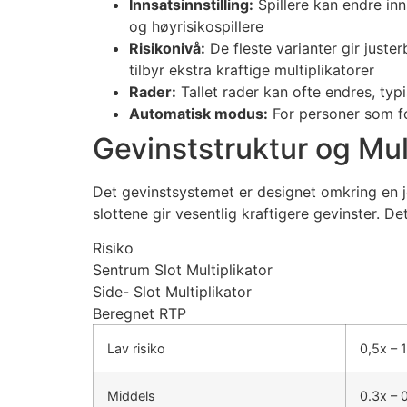
Innsatsinnstilling:
Spillere kan endre in
og høyrisikospillere
Risikonivå:
De fleste varianter gir juster
tilbyr ekstra kraftige multiplikatorer
Rader:
Tallet rader kan ofte endres, typis
Automatisk modus:
For personer som fo
Gevinststruktur og Mul
Det gevinstsystemet er designet omkring en je
slottene gir vesentlig kraftigere gevinster. D
Risiko
Sentrum Slot Multiplikator
Side- Slot Multiplikator
Beregnet RTP
Lav risiko
0,5x – 
Middels
0.3x – 