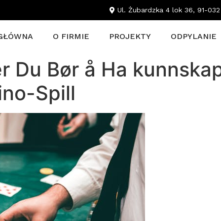
Ul. Żubardzka 4 lok 36, 91-03
GŁÓWNA
O FIRMIE
PROJEKTY
ODPYLANIE
ljer Du Bør å Ha kunnsk
no-Spill