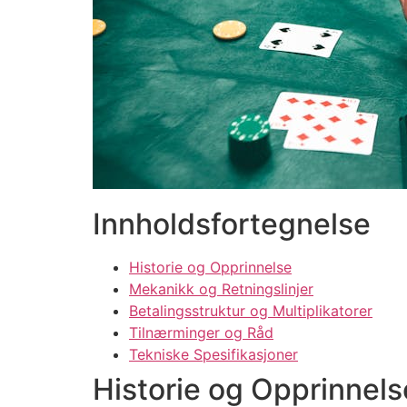
Innholdsfortegnelse
Historie og Opprinnelse
Mekanikk og Retningslinjer
Betalingsstruktur og Multiplikatorer
Tilnærminger og Råd
Tekniske Spesifikasjoner
Historie og Opprinnels