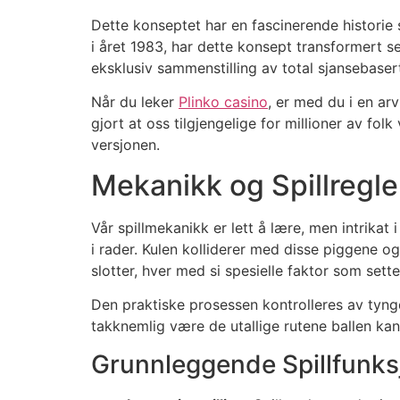
Dette konseptet har en fascinerende historie 
i året 1983, har dette konsept transformert seg
eksklusiv sammenstilling av total sjansebasert 
Når du leker
Plinko casino
, er med du i en a
gjort at oss tilgjengelige for millioner av fo
versjonen.
Mekanikk og Spillregle
Vår spillmekanikk er lett å lære, men intrikat
i rader. Kulen kolliderer med disse piggene og
slotter, hver med si spesielle faktor som sette
Den praktiske prosessen kontrolleres av tyngd
takknemlig være de utallige rutene ballen ka
Grunnleggende Spillfunks