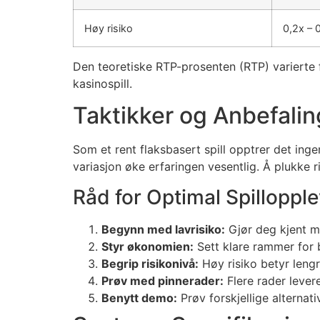
Høy risiko
0,2x – 
Den teoretiske RTP-prosenten (RTP) varierte f
kasinospill.
Taktikker og Anbefalin
Som et rent flaksbasert spill opptrer det ing
variasjon øke erfaringen vesentlig. Å plukke ri
Råd for Optimal Spilloppl
Begynn med lavrisiko:
Gjør deg kjent me
Styr økonomien:
Sett klare rammer for b
Begrip risikonivå:
Høy risiko betyr lengr
Prøv med pinnerader:
Flere rader lever
Benytt demo:
Prøv forskjellige alternati