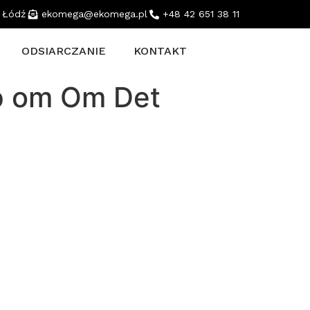
2 Łódź
ekomega@ekomega.pl
+48 42 651 38 11
ODSIARCZANIE
KONTAKT
ap om Om Det