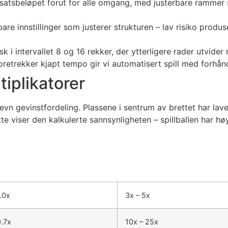
nsatsbeløpet forut for alle omgang, med justerbare rammer
bare innstillinger som justerer strukturen – lav risiko produ
k i intervallet 8 og 16 rekker, der ytterligere rader utvider 
retrekker kjapt tempo gir vi automatisert spill med forhå
tiplikatorer
vn gevinstfordeling. Plassene i sentrum av brettet har lave
ette viser den kalkulerte sannsynligheten – spillballen har h
1.0x
3x – 5x
0.7x
10x – 25x