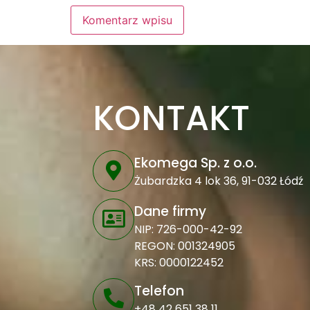
Alternative:
KONTAKT
Ekomega Sp. z o.o.
Żubardzka 4 lok 36, 91-032 Łódź
Dane firmy
NIP: 726-000-42-92
REGON: 001324905
KRS: 0000122452
Telefon
+48 42 651 38 11