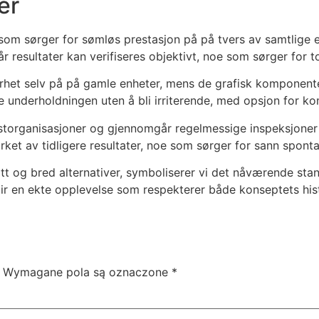
er
som sørger for sømløs prestasjon på på tvers av samtlige e
 resultater kan verifiseres objektivt, noe som sørger for t
het selv på på gamle enheter, mens de grafisk komponentene 
re underholdningen uten å bli irriterende, med opsjon for ko
torganisasjoner og gjennomgår regelmessige inspeksjoner 
irket av tidligere resultater, noe som sørger for sann spontan
itt og bred alternativer, symboliserer vi det nåværende stan
i gir en ekte opplevelse som respekterer både konseptets his
Wymagane pola są oznaczone
*