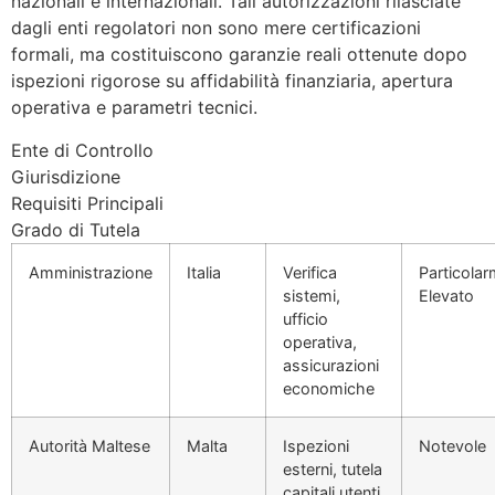
nazionali e internazionali. Tali autorizzazioni rilasciate
dagli enti regolatori non sono mere certificazioni
formali, ma costituiscono garanzie reali ottenute dopo
ispezioni rigorose su affidabilità finanziaria, apertura
operativa e parametri tecnici.
Ente di Controllo
Giurisdizione
Requisiti Principali
Grado di Tutela
Amministrazione
Italia
Verifica
Particola
sistemi,
Elevato
ufficio
operativa,
assicurazioni
economiche
Autorità Maltese
Malta
Ispezioni
Notevole
esterni, tutela
capitali utenti