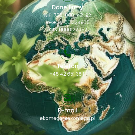
Dane firmy
NIP: 726-000-42-92
REGON: 001324905
KRS: 0000122452
Telefon
+48 42 651 38 11
E-mail
ekomega@ekomega.pl