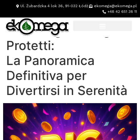
Ul. Żubardzka 4 lok 36, 91-032 Łódź
ekomega@ekomega.pl
+48 42 651 38 11
Sale da gioco Digitali
Protetti:
La Panoramica
Definitiva per
Divertirsi in Serenità