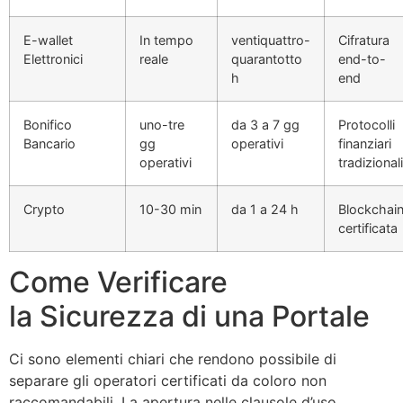
E-wallet
In tempo
ventiquattro-
Cifratura
Elettronici
reale
quarantotto
end-to-
h
end
Bonifico
uno-tre
da 3 a 7 gg
Protocolli
Bancario
gg
operativi
finanziari
operativi
tradizionali
Crypto
10-30 min
da 1 a 24 h
Blockchai
certificata
Come Verificare
la Sicurezza di una Portale
Ci sono elementi chiari che rendono possibile di
separare gli operatori certificati da coloro non
raccomandabili. La apertura nelle clausole d’uso,