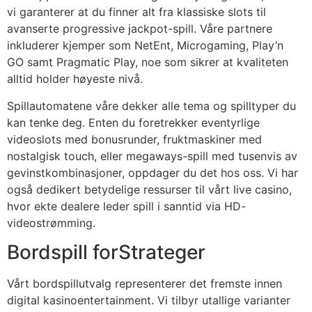
vi garanterer at du finner alt fra klassiske slots til
avanserte progressive jackpot-spill. Våre partnere
inkluderer kjemper som NetEnt, Microgaming, Play’n
GO samt Pragmatic Play, noe som sikrer at kvaliteten
alltid holder høyeste nivå.
Spillautomatene våre dekker alle tema og spilltyper du
kan tenke deg. Enten du foretrekker eventyrlige
videoslots med bonusrunder, fruktmaskiner med
nostalgisk touch, eller megaways-spill med tusenvis av
gevinstkombinasjoner, oppdager du det hos oss. Vi har
også dedikert betydelige ressurser til vårt live casino,
hvor ekte dealere leder spill i sanntid via HD-
videostrømming.
Bordspill forStrateger
Vårt bordspillutvalg representerer det fremste innen
digital kasinoentertainment. Vi tilbyr utallige varianter