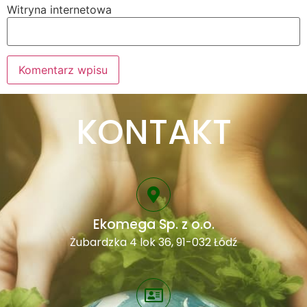
Witryna internetowa
Alternative:
KONTAKT
Ekomega Sp. z o.o.
Żubardzka 4 lok 36, 91-032 Łódź