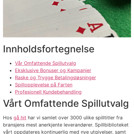
Innholdsfortegnelse
Vår Omfattende Spillutvalg
Eksklusive Bonuser og Kampanjer
Raske og Trygge Betalingsløsninger
Spillopplevelse på Farten
Profesjonell Kundebehandling
Vårt Omfattende Spillutvalg
Hos
gå hit
har vi samlet over 3000 ulike spilltitler fra
bransjens mest anerkjente leverandører. Spillbiblioteket
vårt oppdateres kontinuerlig med nye utgivelser, samt