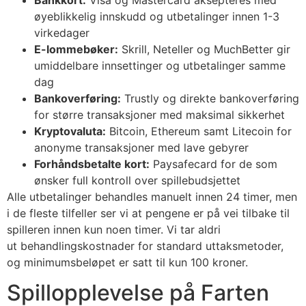
øyeblikkelig innskudd og utbetalinger innen 1-3
virkedager
E-lommebøker:
Skrill, Neteller og MuchBetter gir
umiddelbare innsettinger og utbetalinger samme
dag
Bankoverføring:
Trustly og direkte bankoverføring
for større transaksjoner med maksimal sikkerhet
Kryptovaluta:
Bitcoin, Ethereum samt Litecoin for
anonyme transaksjoner med lave gebyrer
Forhåndsbetalte kort:
Paysafecard for de som
ønsker full kontroll over spillebudsjettet
Alle utbetalinger behandles manuelt innen 24 timer, men
i de fleste tilfeller ser vi at pengene er på vei tilbake til
spilleren innen kun noen timer. Vi tar aldri
ut behandlingskostnader for standard uttaksmetoder,
og minimumsbeløpet er satt til kun 100 kroner.
Spillopplevelse på Farten