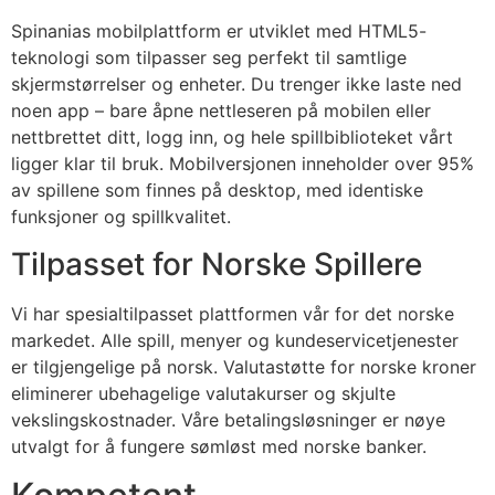
Spinanias mobilplattform er utviklet med HTML5-
teknologi som tilpasser seg perfekt til samtlige
skjermstørrelser og enheter. Du trenger ikke laste ned
noen app – bare åpne nettleseren på mobilen eller
nettbrettet ditt, logg inn, og hele spillbiblioteket vårt
ligger klar til bruk. Mobilversjonen inneholder over 95%
av spillene som finnes på desktop, med identiske
funksjoner og spillkvalitet.
Tilpasset for Norske Spillere
Vi har spesialtilpasset plattformen vår for det norske
markedet. Alle spill, menyer og kundeservicetjenester
er tilgjengelige på norsk. Valutastøtte for norske kroner
eliminerer ubehagelige valutakurser og skjulte
vekslingskostnader. Våre betalingsløsninger er nøye
utvalgt for å fungere sømløst med norske banker.