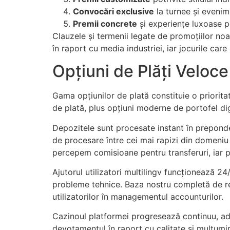
Convocări exclusive
la turnee și eveni
Premii concrete
și experiențe luxoase 
Clauzele și termenii legate de promoțiilor noa
în raport cu media industriei, iar jocurile care 
Opțiuni de Plăți Veloce
Gama opțiunilor de plată constituie o priorita
de plată, plus opțiuni moderne de portofel dig
Depozitele sunt procesate instant în preponder
de procesare între cei mai rapizi din domeniu 
percepem comisioane pentru transferuri, iar pla
Ajutorul utilizatori multilingv funcționează 24
probleme tehnice. Baza nostru completă de res
utilizatorilor în managementul accounturilor.
Cazinoul platformei progresează continuu, adău
devotamentul în raport cu calitate și mulțumire