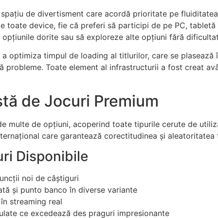
spațiu de divertisment care acordă prioritate pe fluiditatea u
toate device, fie că preferi să participi de pe PC, tabletă 
d opțiunile dorite sau să exploreze alte opțiuni fără dificulta
 a optimiza timpul de loading al titlurilor, care se plasea
ă probleme. Toate element al infrastructurii a fost creat av
stă de Jocuri Premium
de multe de opțiuni, acoperind toate tipurile cerute de util
nternațional care garantează corectitudinea și aleatoritatea
uri Disponibile
uncții noi de câștiguri
ată și punto banco în diverse variante
 în streaming real
ate ce excedează des praguri impresionante