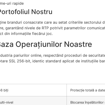
ome-uri rapide
Portofoliul Nostru
ine branduri consacrate care au setat criteriile sectorului d
care, garantând nivele de RTP potrivit parametrilor comunic
t din informațiile fiecărui joc.
 Baza Operațiunilor Noastre
tria pariurilor online, respectând proceduri de securitate a 
tare SSL 256-bit, identic standard aplicat de instituțiile ba
6 biți
Protecție totală a date
lti-nivel
Blocarea înșelătoriilor 