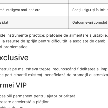
mă inteligent anti-spălare
Spațiu sigur și în linie 
lidat
Outcome-uri complet ne
lude instrumente practice: plafoane de alimentare ajustabil
at la resurse de sprijin pentru dificultățile asociate de gam
ual problematice.
xclusive
ruit pe mai câteva trepte, recunoscând fidelitatea și impli
 participanții existenți beneficiază de promoții customiza
ormei VIP
esibili permanent pentru ajutor prioritară
esare accelerată a plăților
ividual de joc