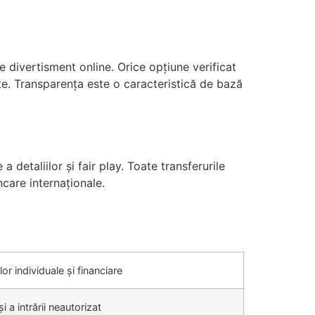
e divertisment online. Orice opțiune verificat
ate. Transparența este o caracteristică de bază
detaliilor și fair play. Toate transferurile
ncare internaționale.
lor individuale și financiare
și a intrării neautorizat