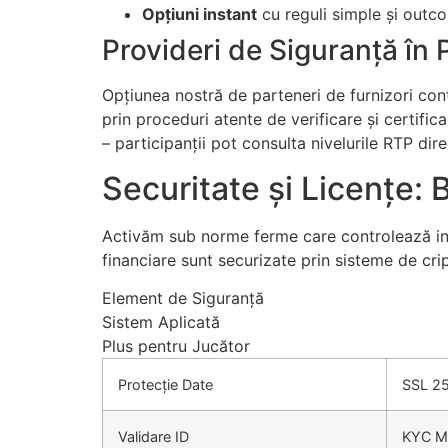
Opțiuni instant
cu reguli simple și outc
Provideri de Siguranță în 
Opțiunea nostră de parteneri de furnizori conț
prin proceduri atente de verificare și certifi
– participanții pot consulta nivelurile RTP direc
Securitate și Licențe:
Activăm sub norme ferme care controlează indus
financiare sunt securizate prin sisteme de crip
Element de Siguranță
Sistem Aplicată
Plus pentru Jucător
Protecție Date
SSL 25
Validare ID
KYC Mu