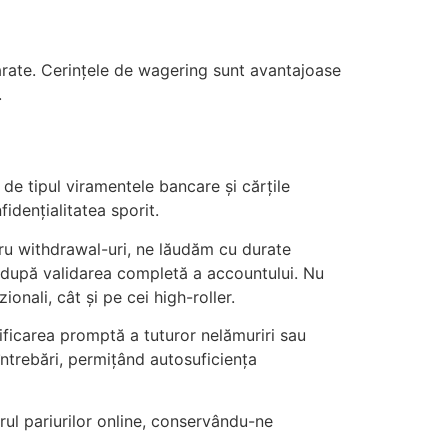
larate. Cerințele de wagering sunt avantajoase
.
 de tipul viramentele bancare și cărțile
idențialitatea sporit.
ntru withdrawal-uri, ne lăudăm cu durate
re după validarea completă a accountului. Nu
onali, cât și pe cei high-roller.
rificarea promptă a tuturor nelămuriri sau
ntrebări, permițând autosuficiența
rul pariurilor online, conservându-ne