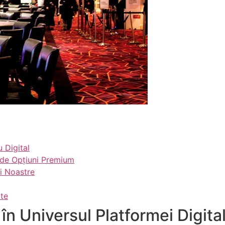
 Digital
 de Opțiuni Premium
ii Noastre
ate
în Universul Platformei Digita