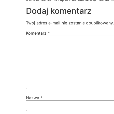
Dodaj komentarz
Twój adres e-mail nie zostanie opublikowany.
Komentarz
*
Nazwa
*