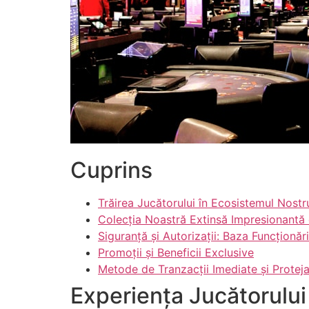
Cuprins
Trăirea Jucătorului în Ecosistemul Nostru
Colecția Noastră Extinsă Impresionantă
Siguranță și Autorizații: Baza Funcționăr
Promoții și Beneficii Exclusive
Metode de Tranzacții Imediate și Protej
Experiența Jucătorului 