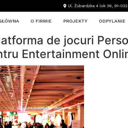
Ul. Żubardzka 4 lok 36, 91-03
GŁÓWNA
O FIRMIE
PROJEKTY
ODPYLANIE
atforma de jocuri Pers
tru Entertainment Onli