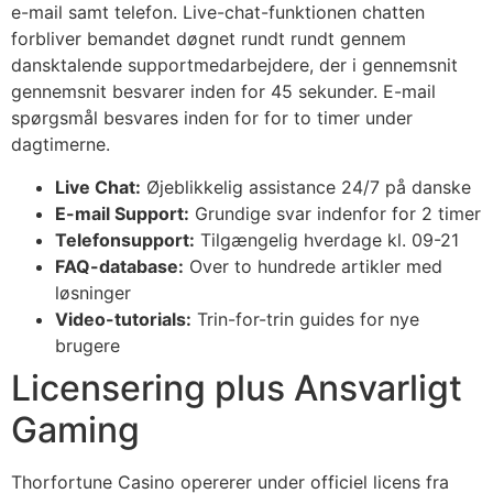
e-mail samt telefon. Live-chat-funktionen chatten
forbliver bemandet døgnet rundt rundt gennem
dansktalende supportmedarbejdere, der i gennemsnit
gennemsnit besvarer inden for 45 sekunder. E-mail
spørgsmål besvares inden for for to timer under
dagtimerne.
Live Chat:
Øjeblikkelig assistance 24/7 på danske
E-mail Support:
Grundige svar indenfor for 2 timer
Telefonsupport:
Tilgængelig hverdage kl. 09-21
FAQ-database:
Over to hundrede artikler med
løsninger
Video-tutorials:
Trin-for-trin guides for nye
brugere
Licensering plus Ansvarligt
Gaming
Thorfortune Casino opererer under officiel licens fra