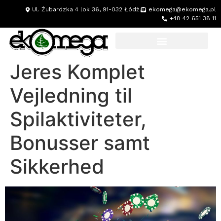
Ul. Żubardzka 4 lok 36, 91-032 Łódź
ekomega@ekomega.pl
+48 42 651 38 11
Thorfortune Casino –
Jeres Komplet
Vejledning til
Spilaktiviteter,
Bonusser samt
Sikkerhed