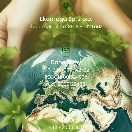
Ekomega Sp. z o.o.
Żubardzka 4 lok 36, 91-032 Łódź
Dane firmy
NIP: 726-000-42-92
REGON: 001324905
KRS: 0000122452
Telefon
+48 42 651 38 11