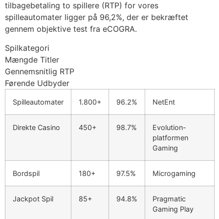
tilbagebetaling to spillere (RTP) for vores
spilleautomater ligger på 96,2%, der er bekræftet
gennem objektive test fra eCOGRA.
Spilkategori
Mængde Titler
Gennemsnitlig RTP
Førende Udbyder
Spilleautomater
1.800+
96.2%
NetEnt
Direkte Casino
450+
98.7%
Evolution-
platformen
Gaming
Bordspil
180+
97.5%
Microgaming
Jackpot Spil
85+
94.8%
Pragmatic
Gaming Play