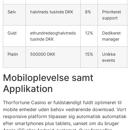
Sølv
halvtreds tusinde DKK
8%
Prioriteret
support
Guld
ethundredeoghalvtreds
12%
Dedikeret
tusinde DKK
manager
Platin
500000 DKK
15%
Unikke
events
Mobiloplevelse samt
Applikation
Thorfortune Casino er fuldstændigt fuldt optimeret til
mobile enheder uden behov vedrørende download. Vort
responsive platform tilpasser sig automatisk automatisk
efter smartphones plus tablets, uanset om du bruger