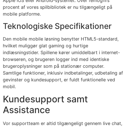
Apple iOS eller Android-systemet. Over femogfirs
procent af vores spilbibliotek er nu tilgængeligt på
mobile platforme.
Teknologiske Specifikationer
Den mobile mobile løsning benytter HTML5-standard,
hvilket muliggør glat gaming og hurtige
indlæsningstider. Spillene kører umiddelbart i internet-
browseren, og brugeren logger ind med identiske
brugeroplysninger som på stationær computer.
Samtlige funktioner, inklusiv indbetalinger, udbetaling af
gevinster og kundesupport, er fuldt funktionelle ved
mobil.
Kundesupport samt
Assistance
Vor supportteam er altid tilgængeligt gennem live chat,