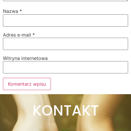
Nazwa
*
Adres e-mail
*
Witryna internetowa
Alternative:
KONTAKT