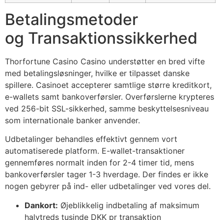
Betalingsmetoder
og Transaktionssikkerhed
Thorfortune Casino Casino understøtter en bred vifte
med betalingsløsninger, hvilke er tilpasset danske
spillere. Casinoet accepterer samtlige større kreditkort,
e-wallets samt bankoverførsler. Overførslerne krypteres
ved 256-bit SSL-sikkerhed, samme beskyttelsesniveau
som internationale banker anvender.
Udbetalinger behandles effektivt gennem vort
automatiserede platform. E-wallet-transaktioner
gennemføres normalt inden for 2-4 timer tid, mens
bankoverførsler tager 1-3 hverdage. Der findes er ikke
nogen gebyrer på ind- eller udbetalinger ved vores del.
Dankort:
Øjeblikkelig indbetaling af maksimum
halvtreds tusinde DKK pr transaktion