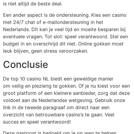
is niet altijd de beste deal.
Een ander aspect is de ondersteuning. Kies een casino
met 24/7 chat of e-mailondersteuning in het
Nederlands. Dit kan je veel tijd en moeite besparen bij
eventuele vragen. Tot slot: speel verantwoord. Stel een
budget in en overschrijd dit niet. Online gokken moet
leuk blijven, geen stress veroorzaken.
Conclusie
De top 10 casino NL biedt een geweldige manier
om veilig en plezierig te gokken. Of je nu kiest voor een
groot platform of een kleinere aanbieder, zorg dat deze
voldoet aan de Nederlandse wetgeving. Gebruik onze
link in de tweede paragraaf om direct naar een
overzicht van betrouwbare casino’s te gaan. Veel
succes en speel verantwoord!
Deze gastpost is bedoeld om je op weg te helpen