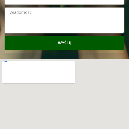
WYŚLIJ
Alternative: