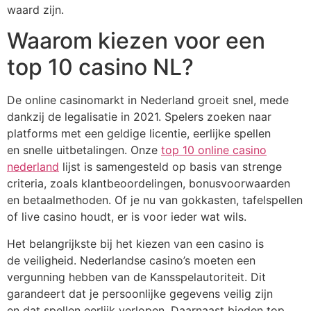
waard zijn.
Waarom kiezen voor een
top 10 casino NL?
De online casinomarkt in Nederland groeit snel, mede
dankzij de legalisatie in 2021. Spelers zoeken naar
platforms met een geldige licentie, eerlijke spellen
en snelle uitbetalingen. Onze
top 10 online casino
nederland
lijst is samengesteld op basis van strenge
criteria, zoals klantbeoordelingen, bonusvoorwaarden
en betaalmethoden. Of je nu van gokkasten, tafelspellen
of live casino houdt, er is voor ieder wat wils.
Het belangrijkste bij het kiezen van een casino is
de veiligheid. Nederlandse casino’s moeten een
vergunning hebben van de Kansspelautoriteit. Dit
garandeert dat je persoonlijke gegevens veilig zijn
en dat spellen eerlijk verlopen. Daarnaast bieden top