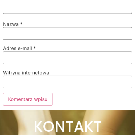
Nazwa
*
Adres e-mail
*
Witryna internetowa
Alternative:
KONTAKT