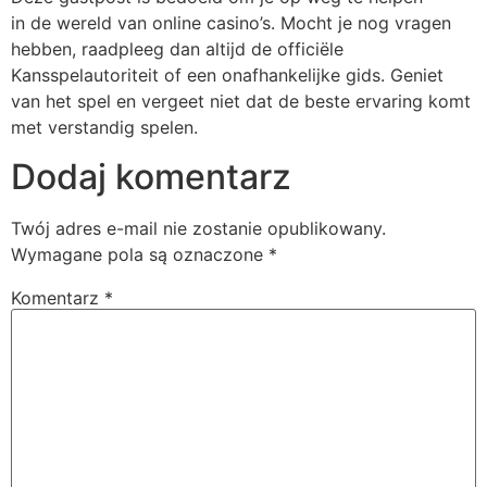
in de wereld van online casino’s. Mocht je nog vragen
hebben, raadpleeg dan altijd de officiële
Kansspelautoriteit of een onafhankelijke gids. Geniet
van het spel en vergeet niet dat de beste ervaring komt
met verstandig spelen.
Dodaj komentarz
Twój adres e-mail nie zostanie opublikowany.
Wymagane pola są oznaczone
*
Komentarz
*