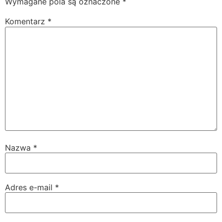
Wymagane pola są oznaczone
*
Komentarz
*
Nazwa
*
Adres e-mail
*