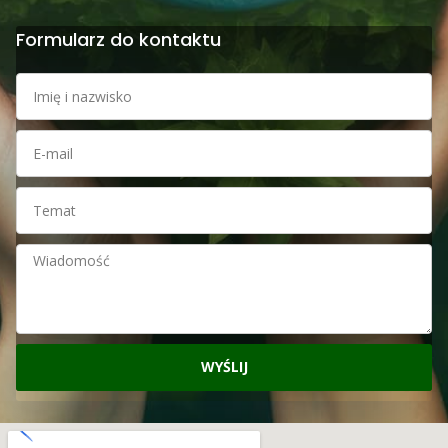
Formularz do kontaktu
WYŚLIJ
Alternative: