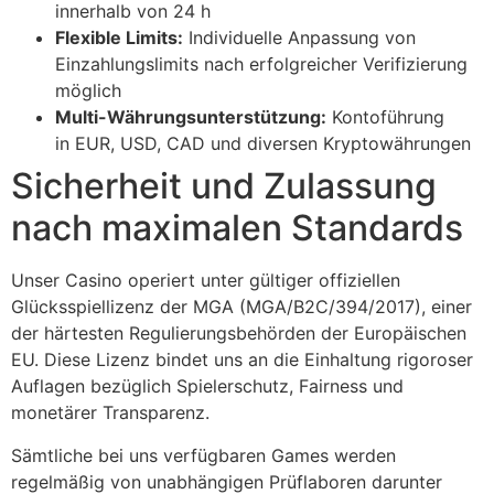
innerhalb von 24 h
Flexible Limits:
Individuelle Anpassung von
Einzahlungslimits nach erfolgreicher Verifizierung
möglich
Multi-Währungsunterstützung:
Kontoführung
in EUR, USD, CAD und diversen Kryptowährungen
Sicherheit und Zulassung
nach maximalen Standards
Unser Casino operiert unter gültiger offiziellen
Glücksspiellizenz der MGA (MGA/B2C/394/2017), einer
der härtesten Regulierungsbehörden der Europäischen
EU. Diese Lizenz bindet uns an die Einhaltung rigoroser
Auflagen bezüglich Spielerschutz, Fairness und
monetärer Transparenz.
Sämtliche bei uns verfügbaren Games werden
regelmäßig von unabhängigen Prüflaboren darunter