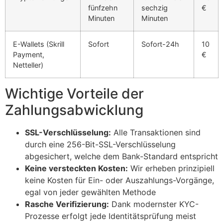
fünfzehn
sechzig
€
Minuten
Minuten
E-Wallets (Skrill
Sofort
Sofort-24h
10
Payment,
€
Netteller)
Wichtige Vorteile der
Zahlungsabwicklung
SSL-Verschlüsselung:
Alle Transaktionen sind
durch eine 256-Bit-SSL-Verschlüsselung
abgesichert, welche dem Bank-Standard entspricht
Keine versteckten Kosten:
Wir erheben prinzipiell
keine Kosten für Ein- oder Auszahlungs-Vorgänge,
egal von jeder gewählten Methode
Rasche Verifizierung:
Dank modernster KYC-
Prozesse erfolgt jede Identitätsprüfung meist