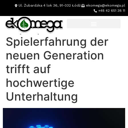
Ul. Żubardzka 4 lok 36, 91-032 Łódź
ekomega@ekomega.pl
+48 42 651 38 11
Yep Spielbank –
Spielerfahrung der
neuen Generation
trifft auf
hochwertige
Unterhaltung