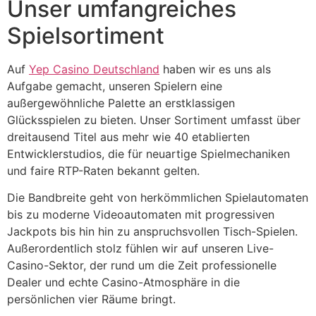
Unser umfangreiches
Spielsortiment
Auf
Yep Casino Deutschland
haben wir es uns als
Aufgabe gemacht, unseren Spielern eine
außergewöhnliche Palette an erstklassigen
Glücksspielen zu bieten. Unser Sortiment umfasst über
dreitausend Titel aus mehr wie 40 etablierten
Entwicklerstudios, die für neuartige Spielmechaniken
und faire RTP-Raten bekannt gelten.
Die Bandbreite geht von herkömmlichen Spielautomaten
bis zu moderne Videoautomaten mit progressiven
Jackpots bis hin hin zu anspruchsvollen Tisch-Spielen.
Außerordentlich stolz fühlen wir auf unseren Live-
Casino-Sektor, der rund um die Zeit professionelle
Dealer und echte Casino-Atmosphäre in die
persönlichen vier Räume bringt.