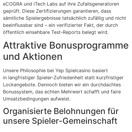
eCOGRA und iTech Labs auf ihre Zufallsgeneratoren
geprüft. Diese Zertifizierungen garantieren, dass
sämtliche Spielergebnisse tatsächlich zufällig und nicht
beeinflussbar sind – ein verifizierter Fakt, der durch
öffentlich einsehbare Test-Reports belegt wird.
Attraktive Bonusprogramme
und Aktionen
Unsere Philosophie bei Yep Spielcasino basiert
in langfristiger Spieler-Zufriedenheit statt kurzfristiger
Lockangebote. Dennoch bieten wir ein durchdachtes
Bonussystem, das echten Mehrwert schafft und faire
Umsatzbedingungen aufweist.
Organisierte Belohnungen für
unsere Spieler-Gemeinschaft