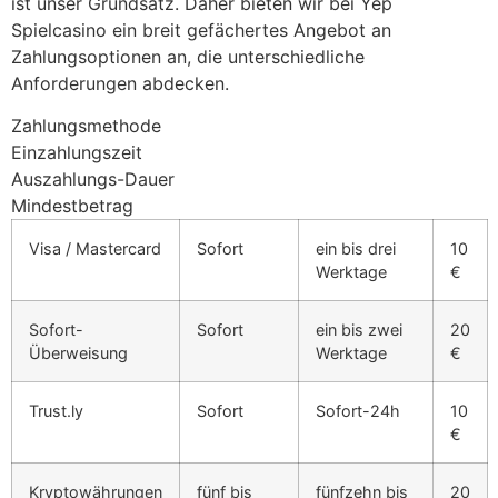
ist unser Grundsatz. Daher bieten wir bei Yep
Spielcasino ein breit gefächertes Angebot an
Zahlungsoptionen an, die unterschiedliche
Anforderungen abdecken.
Zahlungsmethode
Einzahlungszeit
Auszahlungs-Dauer
Mindestbetrag
Visa / Mastercard
Sofort
ein bis drei
10
Werktage
€
Sofort-
Sofort
ein bis zwei
20
Überweisung
Werktage
€
Trust.ly
Sofort
Sofort-24h
10
€
Kryptowährungen
fünf bis
fünfzehn bis
20